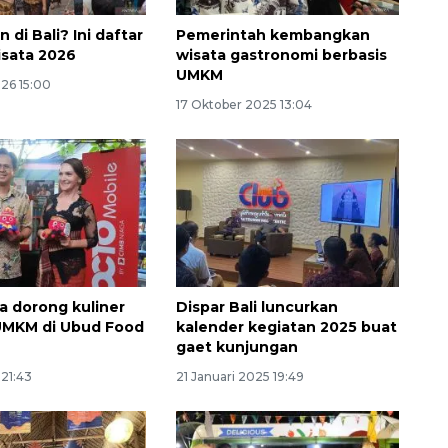
n di Bali? Ini daftar
Pemerintah kembangkan
sata 2026
wisata gastronomi berbasis
UMKM
026 15:00
17 Oktober 2025 13:04
160 ribu sambungan baru
jaringan gas 2026
a dorong kuliner
Dispar Bali luncurkan
2026-08-07 18:00:00
UMKM di Ubud Food
kalender kegiatan 2025 buat
gaet kunjungan
21:43
21 Januari 2025 19:49