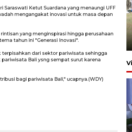
ri Saraswati Ketut Suardana yang menaungi UFF
i wadah mengangakat inovasi untuk masa depan
Pemerintah tunda pungutan
pajak pedagang melalui
ha rintisan yang menginspirasi hingga perusahaan
aplikasi belanja daring
tema tahun ini "Generasi Inovasi".
6 Agustus 2026 16:45
k terpisahkan dari sektor pariwisata sehingga
pariwisata Bali ysng sempat surut karena
V
ribusi bagi pariwisata Bali," ucapnya.(WDY)
Polisi tetapkan lima tersangka
pengeroyokan maling ayam di
Tabanan