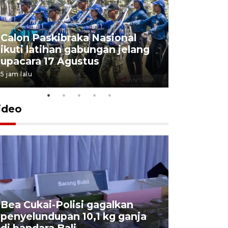
Calon Paskibraka Nasional
Sejumlah
ikuti latihan gabungan jelang
penutupa
upacara 17 Agustus
2026
5 jam lalu
7 Agustus 202
ideo
Bea Cukai-Polisi gagalkan
Pemerint
penyelundupan 10,1 kg ganja
pasar jen
di bandara Bali
internasi