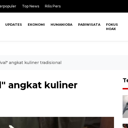
erpopuler
Top News
Rilis Pers
UPDATES
EKONOMI
HUMANIORA
PARIWISATA
FOKUS
HOAX
al" angkat kuliner tradisional
T
" angkat kuliner