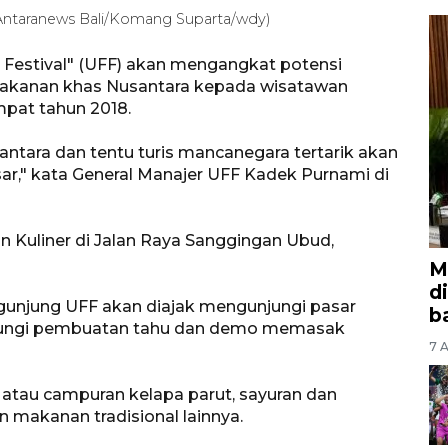
u. (Antaranews Bali/Komang Suparta/wdy)
 Festival" (UFF) akan mengangkat potensi
 makanan khas Nusantara kepada wisatawan
mpat tahun 2018.
ntara dan tentu turis mancanegara tertarik akan
ar," kata General Manajer UFF Kadek Purnami di
an Kuliner di Jalan Raya Sanggingan Ubud,
M
d
gunjung UFF akan diajak mengunjungi pasar
b
unjungi pembuatan tahu dan demo memasak
7 A
atau campuran kelapa parut, sayuran dan
makanan tradisional lainnya.