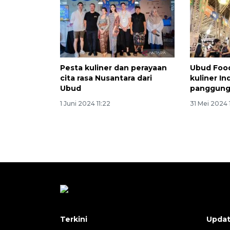
Pesta kuliner dan perayaan
Ubud Food
cita rasa Nusantara dari
kuliner In
Ubud
panggung
1 Juni 2024 11:22
31 Mei 2024 
Terkini
Upda