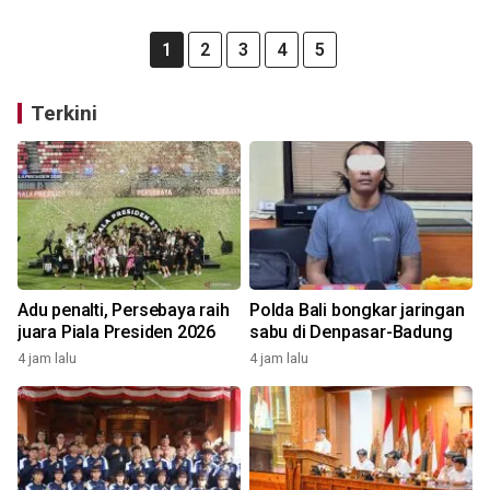
1
2
3
4
5
Terkini
Adu penalti, Persebaya raih
Polda Bali bongkar jaringan
juara Piala Presiden 2026
sabu di Denpasar-Badung
4 jam lalu
4 jam lalu