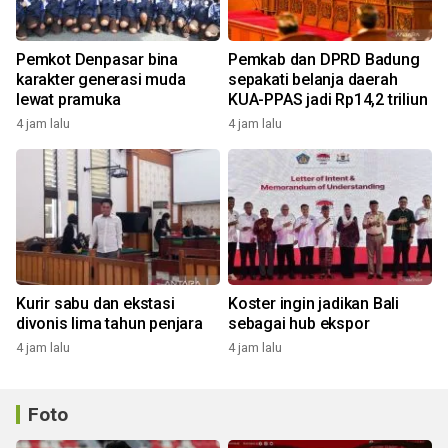
Pemkot Denpasar bina
Pemkab dan DPRD Badung
karakter generasi muda
sepakati belanja daerah
lewat pramuka
KUA-PPAS jadi Rp14,2 triliun
4 jam lalu
4 jam lalu
Kurir sabu dan ekstasi
Koster ingin jadikan Bali
divonis lima tahun penjara
sebagai hub ekspor
4 jam lalu
4 jam lalu
Foto