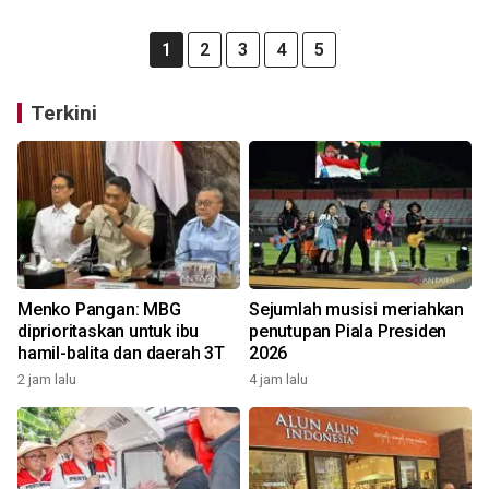
1
2
3
4
5
Terkini
Menko Pangan: MBG
Sejumlah musisi meriahkan
diprioritaskan untuk ibu
penutupan Piala Presiden
hamil-balita dan daerah 3T
2026
2 jam lalu
4 jam lalu