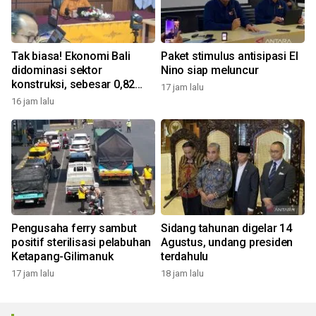
Tak biasa! Ekonomi Bali
Paket stimulus antisipasi El
didominasi sektor
Nino siap meluncur
konstruksi, sebesar 0,82
17 jam lalu
persen
16 jam lalu
Pengusaha ferry sambut
Sidang tahunan digelar 14
positif sterilisasi pelabuhan
Agustus, undang presiden
Ketapang-Gilimanuk
terdahulu
17 jam lalu
18 jam lalu