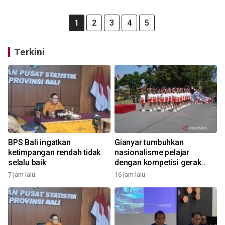
1
2
3
4
5
Terkini
BPS Bali ingatkan
Gianyar tumbuhkan
ketimpangan rendah tidak
nasionalisme pelajar
selalu baik
dengan kompetisi gerak
jalan
7 jam lalu
16 jam lalu