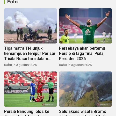
Foto
Tiga matra TNI unjuk
Persebaya akan bertemu
kemampuan tempur Perisai
Persib di laga final Piala
Trisila Nusantara dalam
Presiden 2026
latihan di Kepri
Rabu, 5 Agustus 2026
Rabu, 5 Agustus 2026
Persib Bandung lolos ke
Satu akses wisata Bromo