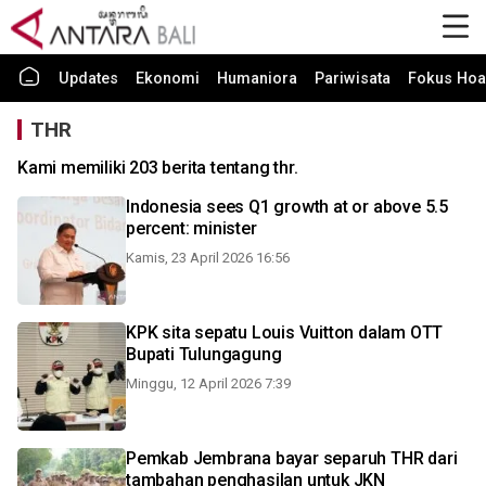
Updates
Ekonomi
Humaniora
Pariwisata
Fokus Hoa
THR
Kami memiliki 203 berita tentang thr.
Indonesia sees Q1 growth at or above 5.5
percent: minister
Kamis, 23 April 2026 16:56
KPK sita sepatu Louis Vuitton dalam OTT
Bupati Tulungagung
Minggu, 12 April 2026 7:39
Pemkab Jembrana bayar separuh THR dari
tambahan penghasilan untuk JKN