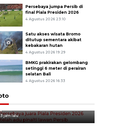
Persebaya jumpa Persib di
final Piala Presiden 2026
4 Agustus 2026 23:10
Satu akses wisata Bromo
ditutup sementara akibat
kebakaran hutan
4 Agustus 2026 19:29
BMKG prakirakan gelombang
setinggi 6 meter di perairan
selatan Bali
4 Agustus 2026 16:33
Persebaya juara Piala
oto
Presiden 2026 setelah adu
pinalti lawan Persib
3 jam lalu