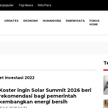
erpopuler
Top News
Rilis Pers
UPDATES
EKONOMI
HUMANIORA
PARIWISATA
FOKUS
HOAX
T
et investasi 2022
Koster ingin Solar Summit 2026 beri
rekomendasi bagi pemerintah
kembangkan energi bersih
16 Juli 2026 02:32