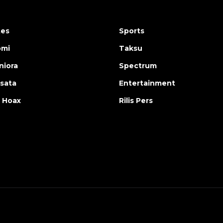
tes
Sports
omi
Taksu
iora
Spectrum
isata
Entertainment
 Hoax
Rilis Pers