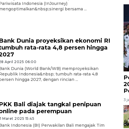
Pariwisata Indonesia (InJourney)
mengoptimalkan&nbsp;sinergi bersama ...
Bank Dunia proyeksikan ekonomi RI
tumbuh rata-rata 4,8 persen hingga
2027
28 April 2025 06:00
Bank Dunia (World Bank/WB) memproyeksikan
Republik Indonesia&nbsp; tumbuh rata-rata 4,8
P
persen hingga 2027, dengan rincian ...
2
P
3 j
PKK Bali diajak tangkal penipuan
online pada perempuan
11 Maret 2025 15:45
Bank Indonesia (BI) Perwakilan Bali mengajak Tim