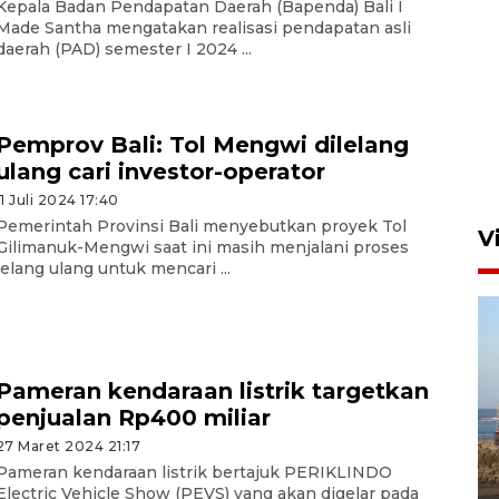
Kepala Badan Pendapatan Daerah (Bapenda) Bali I
Made Santha mengatakan realisasi pendapatan asli
daerah (PAD) semester I 2024 ...
Persebaya akan bertemu
Persib di laga final Piala
Presiden 2026
Pemprov Bali: Tol Mengwi dilelang
5 Agustus 2026 07:33
ulang cari investor-operator
11 Juli 2024 17:40
Pemerintah Provinsi Bali menyebutkan proyek Tol
V
Gilimanuk-Mengwi saat ini masih menjalani proses
lelang ulang untuk mencari ...
Pameran kendaraan listrik targetkan
penjualan Rp400 miliar
Kemen LH, KKP, dan Gubernur
27 Maret 2024 21:17
Bali tanam ribuan bibit
Pameran kendaraan listrik bertajuk PERIKLINDO
Electric Vehicle Show (PEVS) yang akan digelar pada
mangrove