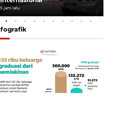
5 jam lalu
13 jam lalu
nfografik