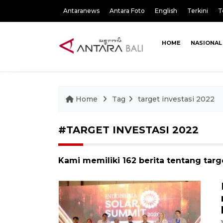
Antaranews
Antara Foto
English
Terkini
T
HOME
NASIONAL
Home
Tag
target investasi 2022
#TARGET INVESTASI 2022
Kami memiliki 162 berita tentang targ