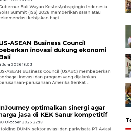
Gubernur Bali Wayan Koster&nbsp;ingin Indonesia
Solar Summit (ISS) 2026 memberikan saran atau
rekomendasi kebijakan bagi ...
US-ASEAN Business Council
beberkan inovasi dukung ekonomi
Bali
4 Juni 2026 18:03
US-ASEAN Business Council (USABC) membeberkan
berbagai inovasi dan program yang dijalankan
perusahaan-perusahaan Amerika Serikat ...
InJourney optimalkan sinergi agar
harga jasa di KEK Sanur kompetitif
T
30 Oktober 2025 22:18
Holding BUMN sektor aviasi dan pariwisata PT Aviasi