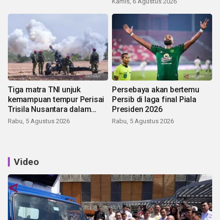
Kamis, 6 Agustus 2026
Tiga matra TNI unjuk
Persebaya akan bertemu
kemampuan tempur Perisai
Persib di laga final Piala
Trisila Nusantara dalam
Presiden 2026
latihan di Kepri
Rabu, 5 Agustus 2026
Rabu, 5 Agustus 2026
Video