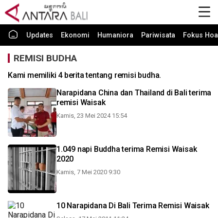
Updates
Ekonomi
Humaniora
Pariwisata
Fokus Hoa
REMISI BUDHA
Kami memiliki 4 berita tentang remisi budha.
Narapidana China dan Thailand di Bali terima
remisi Waisak
Kamis, 23 Mei 2024 15:54
1.049 napi Buddha terima Remisi Waisak
2020
Kamis, 7 Mei 2020 9:30
10 Narapidana Di Bali Terima Remisi Waisak