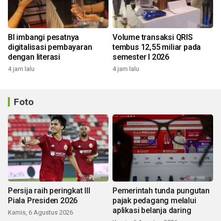
BI imbangi pesatnya
Volume transaksi QRIS
digitalisasi pembayaran
tembus 12,55 miliar pada
dengan literasi
semester I 2026
4 jam lalu
4 jam lalu
Foto
Persija raih peringkat III
Pemerintah tunda pungutan
Piala Presiden 2026
pajak pedagang melalui
aplikasi belanja daring
Kamis, 6 Agustus 2026