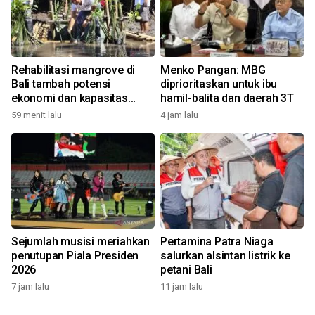
Rehabilitasi mangrove di
Menko Pangan: MBG
Bali tambah potensi
diprioritaskan untuk ibu
ekonomi dan kapasitas
hamil-balita dan daerah 3T
nelayan kelola ekowisata
59 menit lalu
4 jam lalu
Sejumlah musisi meriahkan
Pertamina Patra Niaga
penutupan Piala Presiden
salurkan alsintan listrik ke
2026
petani Bali
7 jam lalu
11 jam lalu