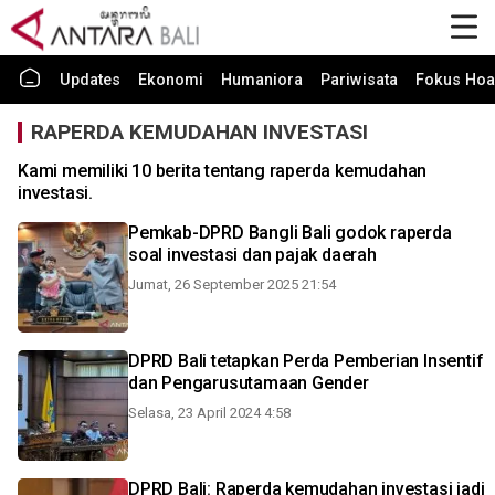
Updates
Ekonomi
Humaniora
Pariwisata
Fokus Hoa
RAPERDA KEMUDAHAN INVESTASI
Kami memiliki 10 berita tentang raperda kemudahan
investasi.
Pemkab-DPRD Bangli Bali godok raperda
soal investasi dan pajak daerah
Jumat, 26 September 2025 21:54
DPRD Bali tetapkan Perda Pemberian Insentif
dan Pengarusutamaan Gender
Selasa, 23 April 2024 4:58
DPRD Bali: Raperda kemudahan investasi jadi