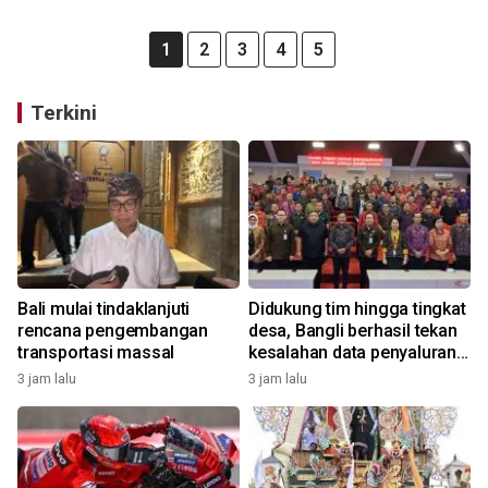
1
2
3
4
5
Terkini
Bali mulai tindaklanjuti
Didukung tim hingga tingkat
rencana pengembangan
desa, Bangli berhasil tekan
transportasi massal
kesalahan data penyaluran
bansos
3 jam lalu
3 jam lalu