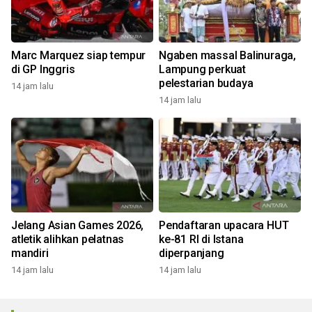
Marc Marquez siap tempur
Ngaben massal Balinuraga,
di GP Inggris
Lampung perkuat
pelestarian budaya
14 jam lalu
14 jam lalu
Jelang Asian Games 2026,
Pendaftaran upacara HUT
atletik alihkan pelatnas
ke-81 RI di Istana
mandiri
diperpanjang
14 jam lalu
14 jam lalu