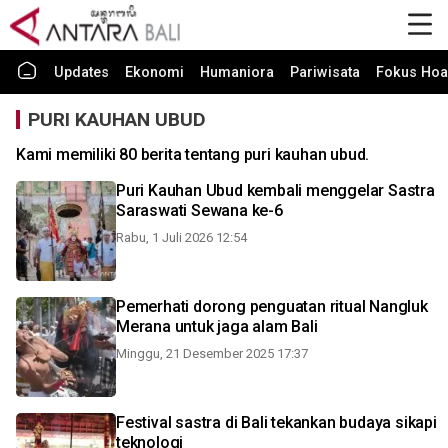
Updates
Ekonomi
Humaniora
Pariwisata
Fokus Hoa
PURI KAUHAN UBUD
Kami memiliki 80 berita tentang puri kauhan ubud.
Puri Kauhan Ubud kembali menggelar Sastra
Saraswati Sewana ke-6
Rabu, 1 Juli 2026 12:54
Pemerhati dorong penguatan ritual Nangluk
Merana untuk jaga alam Bali
Minggu, 21 Desember 2025 17:37
Festival sastra di Bali tekankan budaya sikapi
teknologi