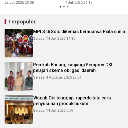
dalam tradisi Ngerebeg
22 Juli 2026 20:08
7 Juli 2026 21:15
2
Terpopuler
MPLS di Solo dikemas bernuansa Piala dunia
Selasa, 14 Juli 2026 14:15
Pemkab Badung kunjungi Pemprov DKI
pelajari skema obligasi daerah
Selasa, 4 Agustus 2026 23:01
Wagub Giri tanggapi raperda tata cara
penyusunan produk hukum
Selasa, 14 Juli 2026 5:59