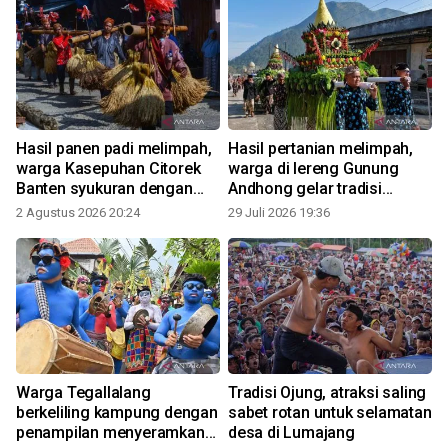
Hasil panen padi melimpah,
Hasil pertanian melimpah,
warga Kasepuhan Citorek
warga di lereng Gunung
Banten syukuran dengan
Andhong gelar tradisi
tradisi Ngarengkong
Saparan
2 Agustus 2026 20:24
29 Juli 2026 19:36
1
Warga Tegallalang
Tradisi Ojung, atraksi saling
berkeliling kampung dengan
sabet rotan untuk selamatan
penampilan menyeramkan
desa di Lumajang