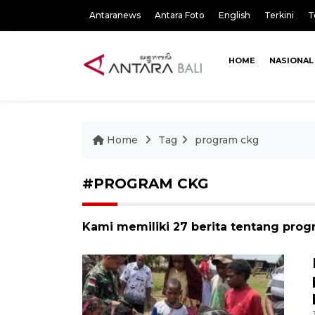
Antaranews
Antara Foto
English
Terkini
T
HOME
NASIONAL
Home
Tag
program ckg
#PROGRAM CKG
Kami memiliki 27 berita tentang pro