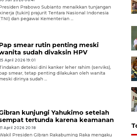
Presiden Prabowo Subianto menaikkan tunjangan
kinerja (tukin) prajurit Tentara Nasional Indonesia
(TNI) dan pegawai Kementerian ...
Pap smear rutin penting meski
wanita sudah divaksin HPV
25 April 2026 19:01
Tindakan deteksi dini kanker leher rahim (serviks),
pap smear, tetap penting dilakukan oleh wanita
meski dirinya sudah ...
Gibran kunjungi Yahukimo setelah
sempat tertunda karena keamanan
T
21 April 2026 20:18
Wakil Presiden Gibran Rakabuming Raka mengaku