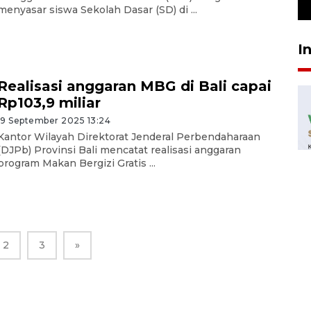
23 Juli 2026 19:12
menyasar siswa Sekolah Dasar (SD) di ...
I
Realisasi anggaran MBG di Bali capai
Rp103,9 miliar
19 September 2025 13:24
Kantor Wilayah Direktorat Jenderal Perbendaharaan
(DJPb) Provinsi Bali mencatat realisasi anggaran
program Makan Bergizi Gratis ...
2
3
»