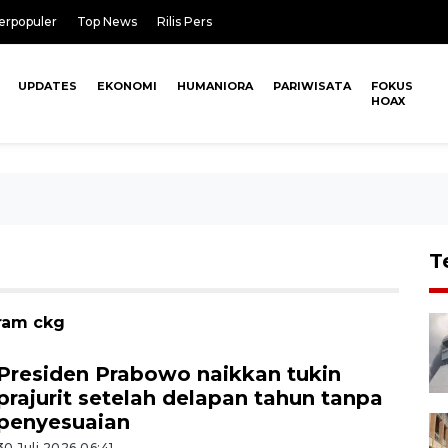
erpopuler
Top News
Rilis Pers
UPDATES
EKONOMI
HUMANIORA
PARIWISATA
FOKUS
HOAX
T
gram ckg
Presiden Prabowo naikkan tukin
prajurit setelah delapan tahun tanpa
penyesuaian
30 Juli 2026 06:41