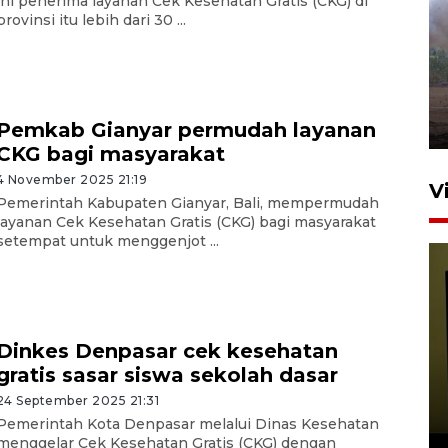
ini penerima layanan Cek Kesehatan Gratis (CKG) di
provinsi itu lebih dari 30 ...
Sebanyak 62 penumpang
selamat dari kebakaran KM
Mutiara Sentosa II
dikembalikan ke Surabaya
4 Agustus 2026 19:23
Pemkab Gianyar permudah layanan
CKG bagi masyarakat
4 November 2025 21:19
V
Pemerintah Kabupaten Gianyar, Bali, mempermudah
layanan Cek Kesehatan Gratis (CKG) bagi masyarakat
setempat untuk menggenjot ...
Dinkes Denpasar cek kesehatan
gratis sasar siswa sekolah dasar
Persiapan Skuad Garuda
jelang laga lawan Kamboja
24 September 2025 21:31
pada Piala AFF
Pemerintah Kota Denpasar melalui Dinas Kesehatan
menggelar Cek Kesehatan Gratis (CKG) dengan