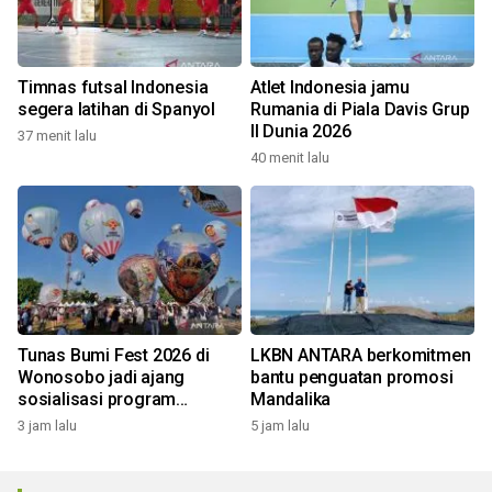
Timnas futsal Indonesia
Atlet Indonesia jamu
segera latihan di Spanyol
Rumania di Piala Davis Grup
II Dunia 2026
37 menit lalu
40 menit lalu
Tunas Bumi Fest 2026 di
LKBN ANTARA berkomitmen
Wonosobo jadi ajang
bantu penguatan promosi
sosialisasi program
Mandalika
pemerintah lewat balon
3 jam lalu
5 jam lalu
udara