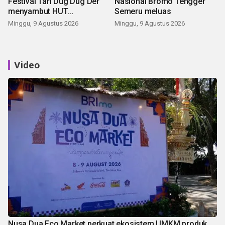
Festival Tari Dug Dug Der
Nasional Bromo Tengger
menyambut HUT
Semeru meluas
Kemerdekaan
Minggu, 9 Agustus 2026
Minggu, 9 Agustus 2026
Video
Nusa Dua Eco Market perkuat ekosistem UMKM produk