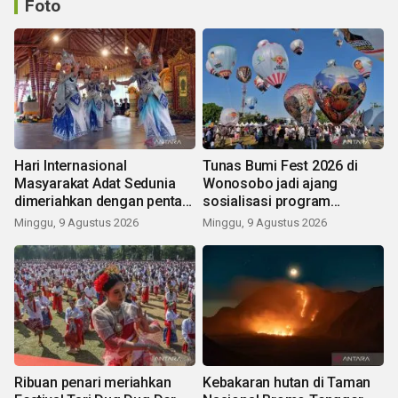
Foto
Hari Internasional
Tunas Bumi Fest 2026 di
Masyarakat Adat Sedunia
Wonosobo jadi ajang
dimeriahkan dengan pentas
sosialisasi program
seni budaya Bali
pemerintah lewat balon
Minggu, 9 Agustus 2026
Minggu, 9 Agustus 2026
udara
Ribuan penari meriahkan
Kebakaran hutan di Taman