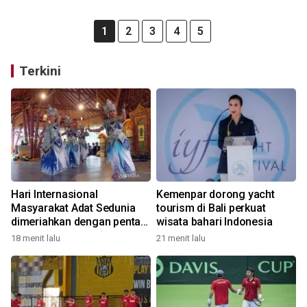
1
2
3
4
5
Terkini
Hari Internasional
Kemenpar dorong yacht
Masyarakat Adat Sedunia
tourism di Bali perkuat
dimeriahkan dengan pentas
wisata bahari Indonesia
seni budaya Bali
18 menit lalu
21 menit lalu