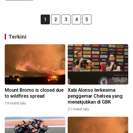
1
2
3
4
5
Terkini
Mount Bromo is closed due
Xabi Alonso terkesima
to wildfires spread
penggemar Chelsea yang
menakjubkan di GBK
19 menit lalu
21 menit lalu