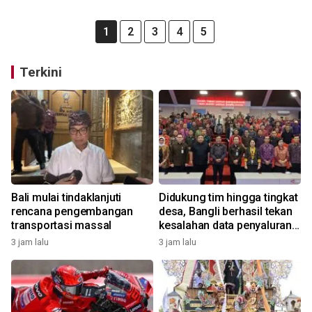
1
2
3
4
5
Terkini
Bali mulai tindaklanjuti
Didukung tim hingga tingkat
rencana pengembangan
desa, Bangli berhasil tekan
transportasi massal
kesalahan data penyaluran
bansos
3 jam lalu
3 jam lalu