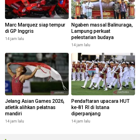
Marc Marquez siap tempur
Ngaben massal Balinuraga,
di GP Inggris
Lampung perkuat
pelestarian budaya
14 jam lalu
14 jam lalu
Jelang Asian Games 2026,
Pendaftaran upacara HUT
atletik alihkan pelatnas
ke-81 RI di Istana
mandiri
diperpanjang
14 jam lalu
14 jam lalu