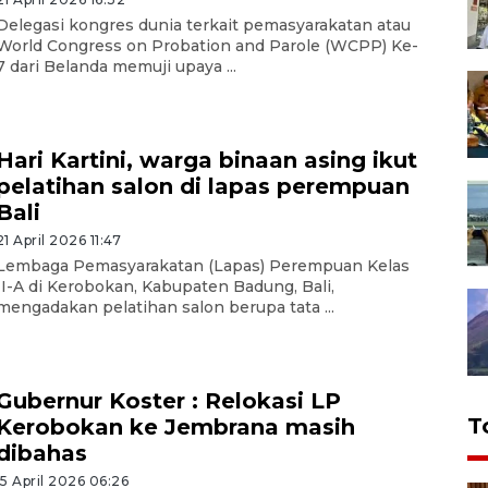
Delegasi kongres dunia terkait pemasyarakatan atau
World Congress on Probation and Parole (WCPP) Ke-
7 dari Belanda memuji upaya ...
Hari Kartini, warga binaan asing ikut
pelatihan salon di lapas perempuan
Bali
21 April 2026 11:47
Lembaga Pemasyarakatan (Lapas) Perempuan Kelas
II-A di Kerobokan, Kabupaten Badung, Bali,
mengadakan pelatihan salon berupa tata ...
Gubernur Koster : Relokasi LP
T
Kerobokan ke Jembrana masih
dibahas
15 April 2026 06:26