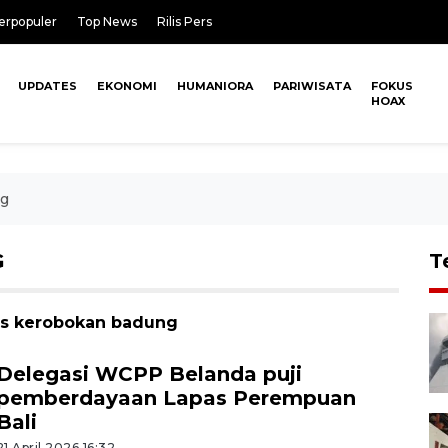
erpopuler
Top News
Rilis Pers
UPDATES
EKONOMI
HUMANIORA
PARIWISATA
FOKUS
HOAX
ng
G
T
pas kerobokan badung
Delegasi WCPP Belanda puji
pemberdayaan Lapas Perempuan
Bali
21 April 2026 16:32