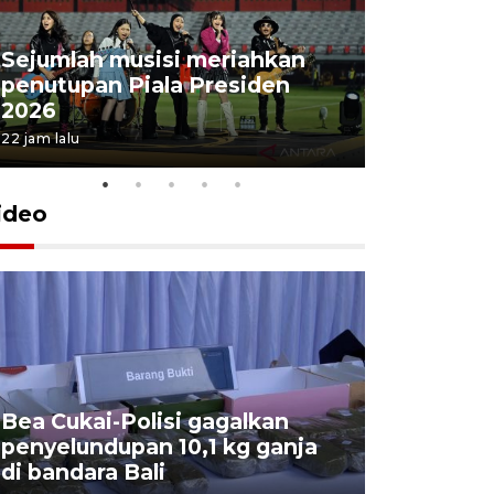
Sejumlah musisi meriahkan
penutupan Piala Presiden
2026
22 jam lalu
ideo
Bea Cukai-Polisi gagalkan
Pemerint
penyelundupan 10,1 kg ganja
pasar jen
di bandara Bali
internasi