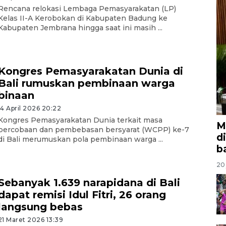
Rencana relokasi Lembaga Pemasyarakatan (LP)
Kelas II-A Kerobokan di Kabupaten Badung ke
Kabupaten Jembrana hingga saat ini masih ...
Kongres Pemasyarakatan Dunia di
Bali rumuskan pembinaan warga
binaan
14 April 2026 20:22
Kongres Pemasyarakatan Dunia terkait masa
M
percobaan dan pembebasan bersyarat (WCPP) ke-7
d
di Bali merumuskan pola pembinaan warga ...
b
20 
Sebanyak 1.639 narapidana di Bali
dapat remisi Idul Fitri, 26 orang
langsung bebas
21 Maret 2026 13:39