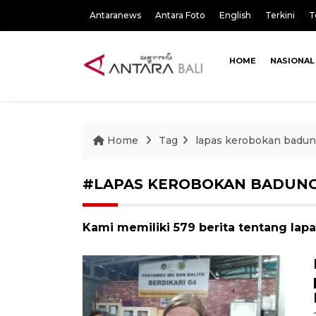
Antaranews
Antara Foto
English
Terkini
T
HOME
NASIONAL
Home
Tag
lapas kerobokan badu
#LAPAS KEROBOKAN BADUN
Kami memiliki 579 berita tentang la