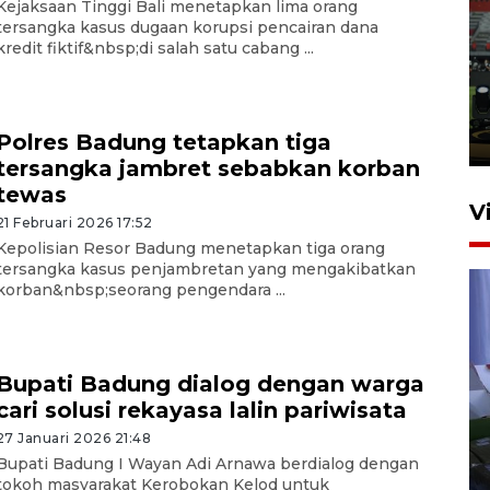
Kejaksaan Tinggi Bali menetapkan lima orang
tersangka kasus dugaan korupsi pencairan dana
Tiga matra TNI unjuk
kredit fiktif&nbsp;di salah satu cabang ...
kemampuan tempur Perisai
Trisila Nusantara dalam
latihan di Kepri
Polres Badung tetapkan tiga
5 Agustus 2026 16:28
tersangka jambret sebabkan korban
tewas
V
21 Februari 2026 17:52
Kepolisian Resor Badung menetapkan tiga orang
tersangka kasus penjambretan yang mengakibatkan
korban&nbsp;seorang pengendara ...
Bupati Badung dialog dengan warga
cari solusi rekayasa lalin pariwisata
Polisi tetapkan lima tersangka
pengeroyokan maling ayam di
27 Januari 2026 21:48
Bupati Badung I Wayan Adi Arnawa berdialog dengan
Tabanan
tokoh masyarakat Kerobokan Kelod untuk