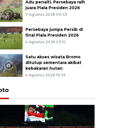
Adu penalti, Persebaya raih
juara Piala Presiden 2026
7 Agustus 2026 00:43
Persebaya jumpa Persib di
final Piala Presiden 2026
4 Agustus 2026 23:10
Satu akses wisata Bromo
ditutup sementara akibat
kebakaran hutan
4 Agustus 2026 19:29
Persebaya
oto
Presiden
pinalti l
7 Agustus 202