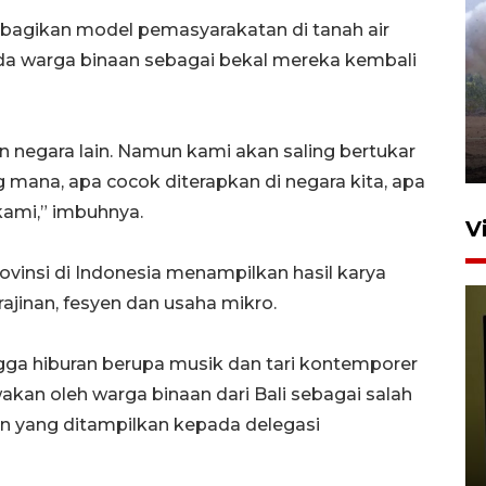
mbagikan model pemasyarakatan di tanah air
Sebanyak 62 penumpang
 warga binaan sebagai bekal mereka kembali
selamat dari kebakaran KM
Mutiara Sentosa II
dikembalikan ke Surabaya
 negara lain. Namun kami akan saling bertukar
4 Agustus 2026 19:23
g mana, apa cocok diterapkan di negara kita, apa
ami,” imbuhnya.
V
vinsi di Indonesia menampilkan hasil karya
jinan, fesyen dan usaha mikro.
ingga hiburan berupa musik dan tari kontemporer
kan oleh warga binaan dari Bali sebagai salah
 yang ditampilkan kepada delegasi
Persiapan Skuad Garuda
jelang laga lawan Kamboja
pada Piala AFF