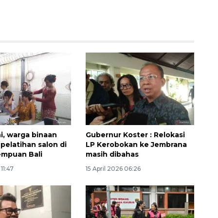
Waspadai penyakit saat
ni, warga binaan
Gubernur Koster : Relokasi
musim kemarau
 pelatihan salon di
LP Kerobokan ke Jembrana
2026-08-05 12:00:00
empuan Bali
masih dibahas
 11:47
15 April 2026 06:26