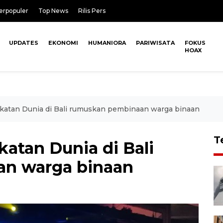
erpopuler
Top News
Rilis Pers
UPDATES
EKONOMI
HUMANIORA
PARIWISATA
FOKUS
HOAX
atan Dunia di Bali rumuskan pembinaan warga binaan
T
atan Dunia di Bali
n warga binaan