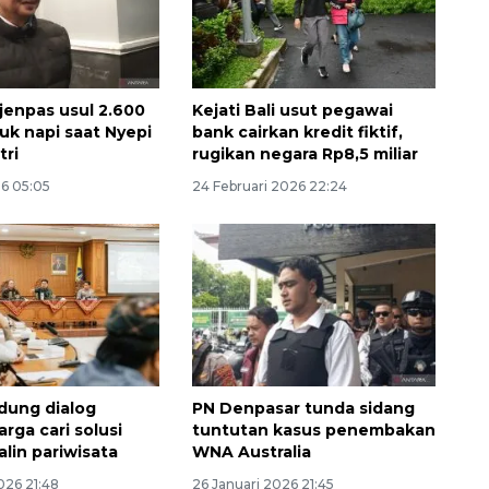
tjenpas usul 2.600
Kejati Bali usut pegawai
uk napi saat Nyepi
bank cairkan kredit fiktif,
tri
rugikan negara Rp8,5 miliar
26 05:05
24 Februari 2026 22:24
dung dialog
PN Denpasar tunda sidang
rga cari solusi
tuntutan kasus penembakan
alin pariwisata
WNA Australia
026 21:48
26 Januari 2026 21:45