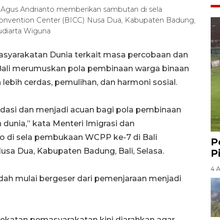
) Agus Andrianto memberikan sambutan di sela
Convention Center (BICC) Nusa Dua, Kabupaten Badung,
udiarta Wiguna
asyarakatan Dunia terkait masa percobaan dan
Bali merumuskan pola pembinaan warga binaan
ebih cerdas, pemulihan, dan harmoni sosial.
dasi dan menjadi acuan bagi pola pembinaan
dunia,” kata Menteri Imigrasi dan
o di sela pembukaan WCPP ke-7 di Bali
P
Nusa Dua, Kabupaten Badung, Bali, Selasa.
P
4 
udah mulai bergeser dari pemenjaraan menjadi
ekatan pemasyarakatan kini diarahkan agar