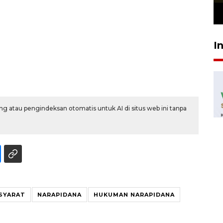
23 Juli 2026 19:12
I
g atau pengindeksan otomatis untuk AI di situs web ini tanpa
SYARAT
NARAPIDANA
HUKUMAN NARAPIDANA