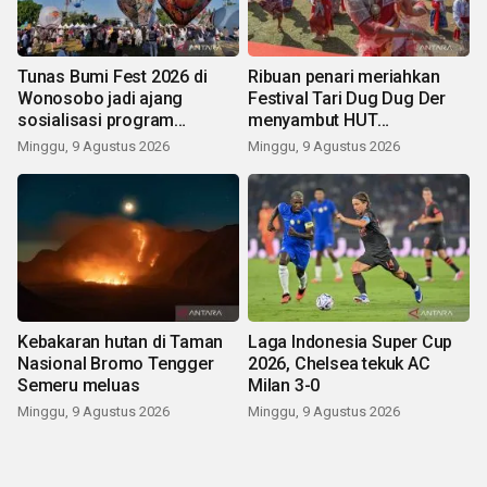
Tunas Bumi Fest 2026 di
Ribuan penari meriahkan
Wonosobo jadi ajang
Festival Tari Dug Dug Der
sosialisasi program
menyambut HUT
pemerintah lewat balon
Kemerdekaan
Minggu, 9 Agustus 2026
Minggu, 9 Agustus 2026
udara
Kebakaran hutan di Taman
Laga Indonesia Super Cup
Nasional Bromo Tengger
2026, Chelsea tekuk AC
Semeru meluas
Milan 3-0
Minggu, 9 Agustus 2026
Minggu, 9 Agustus 2026