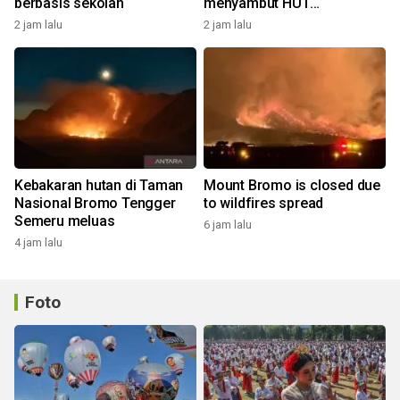
berbasis sekolah
menyambut HUT
Kemerdekaan
2 jam lalu
2 jam lalu
Kebakaran hutan di Taman
Mount Bromo is closed due
Nasional Bromo Tengger
to wildfires spread
Semeru meluas
6 jam lalu
4 jam lalu
Foto