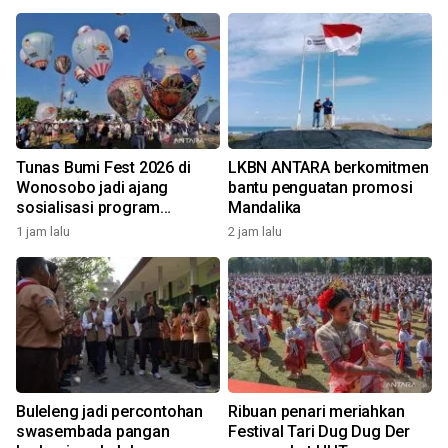
Tunas Bumi Fest 2026 di
LKBN ANTARA berkomitmen
Wonosobo jadi ajang
bantu penguatan promosi
sosialisasi program
Mandalika
pemerintah lewat balon
1 jam lalu
2 jam lalu
udara
Buleleng jadi percontohan
Ribuan penari meriahkan
swasembada pangan
Festival Tari Dug Dug Der