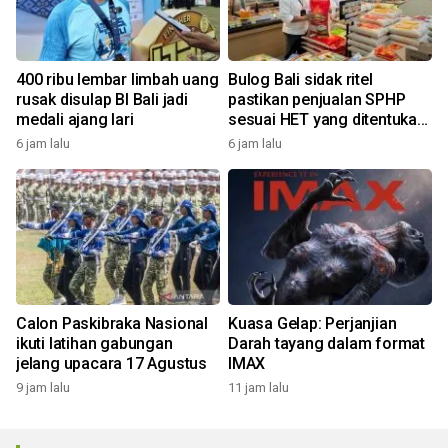
400 ribu lembar limbah uang
Bulog Bali sidak ritel
rusak disulap BI Bali jadi
pastikan penjualan SPHP
medali ajang lari
sesuai HET yang ditentukan
pemerintah
6 jam lalu
6 jam lalu
Calon Paskibraka Nasional
Kuasa Gelap: Perjanjian
ikuti latihan gabungan
Darah tayang dalam format
jelang upacara 17 Agustus
IMAX
9 jam lalu
11 jam lalu