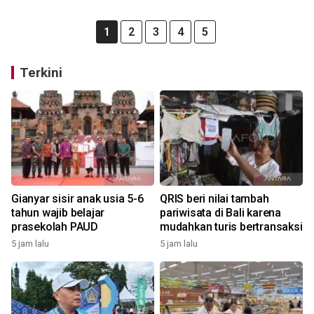
1
2
3
4
5
Terkini
Gianyar sisir anak usia 5-6
QRIS beri nilai tambah
tahun wajib belajar
pariwisata di Bali karena
prasekolah PAUD
mudahkan turis bertransaksi
5 jam lalu
5 jam lalu