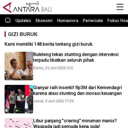
Updates
Ekonomi
Humaniora
Pariwisata
Fokus Hoa
GIZI BURUK
Kami memiliki 148 berita tentang gizi buruk.
Buleleng tekan stunting dengan intervensi
terpadu libatkan seluruh pihak
Kamis, 25 Juni 2026 5:01
Gianyar raih insentif Rp3M dari Kemendagri
karena atasi stunting dan inovasi keuangan
Jumat, 5 Juni 2026 17:29
Libur panjang "craving" minuman manis?
Waspada jadi pemuda kena gula!