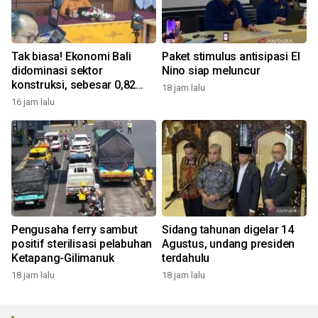
Tak biasa! Ekonomi Bali
Paket stimulus antisipasi El
didominasi sektor
Nino siap meluncur
konstruksi, sebesar 0,82
18 jam lalu
persen
16 jam lalu
Pengusaha ferry sambut
Sidang tahunan digelar 14
positif sterilisasi pelabuhan
Agustus, undang presiden
Ketapang-Gilimanuk
terdahulu
18 jam lalu
18 jam lalu