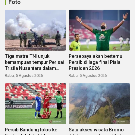
Foto
Tiga matra TNI unjuk
Persebaya akan bertemu
kemampuan tempur Perisai
Persib di laga final Piala
Trisila Nusantara dalam
Presiden 2026
latihan di Kepri
Rabu, 5 Agustus 2026
Rabu, 5 Agustus 2026
Persib Bandung lolos ke
Satu akses wisata Bromo