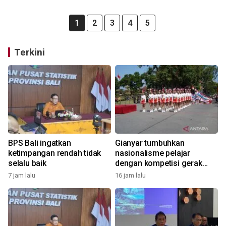
1
2
3
4
5
Terkini
BPS Bali ingatkan
Gianyar tumbuhkan
ketimpangan rendah tidak
nasionalisme pelajar
selalu baik
dengan kompetisi gerak
jalan
7 jam lalu
16 jam lalu