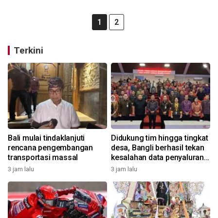
1
2
Terkini
Bali mulai tindaklanjuti
Didukung tim hingga tingkat
rencana pengembangan
desa, Bangli berhasil tekan
transportasi massal
kesalahan data penyaluran
bansos
3 jam lalu
3 jam lalu