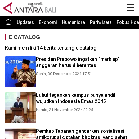
Updates
Ekonomi
Humaniora
Pariwisata
Fokus Hoa
E CATALOG
Kami memiliki 14 berita tentang e catalog.
Presiden Prabowo ingatkan "mark up"
anggaran harus diberantas
Senin, 30 Desember 2024 17:51
Luhut tegaskan kampus punya andil
wujudkan Indonesia Emas 2045
Kamis, 21 November 2024 23:25
Pemkab Tabanan gencarkan sosialisasi
antikorupsi ciptakan birokrasi yang sehat