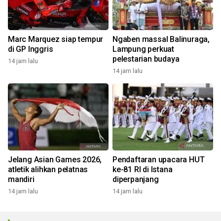
Marc Marquez siap tempur
Ngaben massal Balinuraga,
di GP Inggris
Lampung perkuat
pelestarian budaya
14 jam lalu
14 jam lalu
Jelang Asian Games 2026,
Pendaftaran upacara HUT
atletik alihkan pelatnas
ke-81 RI di Istana
mandiri
diperpanjang
14 jam lalu
14 jam lalu