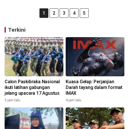
1
2
3
4
5
Terkini
Calon Paskibraka Nasional
Kuasa Gelap: Perjanjian
ikuti latihan gabungan
Darah tayang dalam format
jelang upacara 17 Agustus
IMAX
3 jam lalu
4 jam lalu