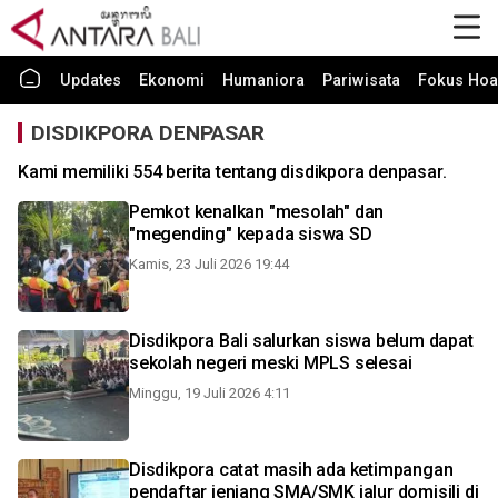
Updates
Ekonomi
Humaniora
Pariwisata
Fokus Hoa
DISDIKPORA DENPASAR
Kami memiliki 554 berita tentang disdikpora denpasar.
Pemkot kenalkan "mesolah" dan
"megending" kepada siswa SD
Kamis, 23 Juli 2026 19:44
Disdikpora Bali salurkan siswa belum dapat
sekolah negeri meski MPLS selesai
Minggu, 19 Juli 2026 4:11
Disdikpora catat masih ada ketimpangan
pendaftar jenjang SMA/SMK jalur domisili di