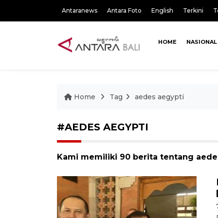
Antaranews
Antara Foto
English
Terkini
T
HOME
NASIONAL
Home
Tag
aedes aegypti
#AEDES AEGYPTI
Kami memiliki 90 berita tentang aede