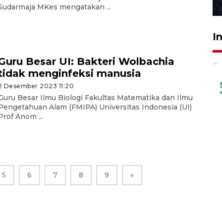
27 Juli 2026 22:32
Sudarmaja MKes mengatakan ...
I
Guru Besar UI: Bakteri Wolbachia
tidak menginfeksi manusia
2 Desember 2023 11:20
Guru Besar Ilmu Biologi Fakultas Matematika dan Ilmu
Pengetahuan Alam (FMIPA) Universitas Indonesia (UI)
Prof Anom ...
5
6
7
8
9
»