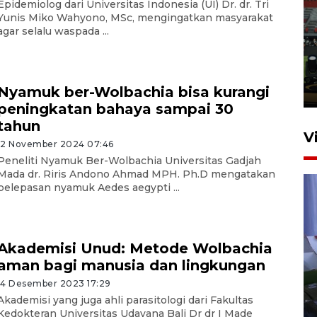
Epidemiolog dari Universitas Indonesia (UI) Dr. dr. Tri
Yunis Miko Wahyono, MSc, mengingatkan masyarakat
Tiga matra TNI unjuk
agar selalu waspada ...
kemampuan tempur Perisai
Trisila Nusantara dalam
latihan di Kepri
Nyamuk ber-Wolbachia bisa kurangi
5 Agustus 2026 16:28
peningkatan bahaya sampai 30
tahun
V
12 November 2024 07:46
Peneliti Nyamuk Ber-Wolbachia Universitas Gadjah
Mada dr. Riris Andono Ahmad MPH. Ph.D mengatakan
pelepasan nyamuk Aedes aegypti ...
Akademisi Unud: Metode Wolbachia
aman bagi manusia dan lingkungan
Polisi tetapkan lima tersangka
pengeroyokan maling ayam di
14 Desember 2023 17:29
Akademisi yang juga ahli parasitologi dari Fakultas
Tabanan
Kedokteran Universitas Udayana Bali Dr dr I Made