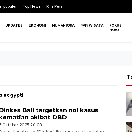
erpopuler
Top News
Rilis Pers
UPDATES
EKONOMI
HUMANIORA
PARIWISATA
FOKUS
HOAX
T
s aegypti
Dinkes Bali targetkan nol kasus
kematian akibat DBD
7 Oktober 2025 20:08
Dinas Kesehatan (Dinkes) Bali menyatakan tetap