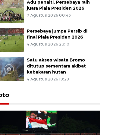
Adu penalti, Persebaya raih
juara Piala Presiden 2026
7 Agustus 2026 00:43
Persebaya jumpa Persib di
final Piala Presiden 2026
4 Agustus 2026 23:10
Satu akses wisata Bromo
ditutup sementara akibat
kebakaran hutan
4 Agustus 2026 19:29
Persebaya
oto
Presiden
pinalti l
7 Agustus 202