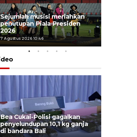
Sejumlah musisi meriahkan
penutupan Piala Presiden
2026
7 Agustus 2026 10:46
ideo
Bea Cukai-Polisi gagalkan
Pemerint
penyelundupan 10,1 kg ganja
pasar jen
di bandara Bali
internasi