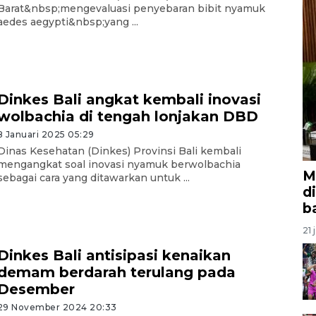
Barat&nbsp;mengevaluasi penyebaran bibit nyamuk
aedes aegypti&nbsp;yang ...
Dinkes Bali angkat kembali inovasi
wolbachia di tengah lonjakan DBD
8 Januari 2025 05:29
Dinas Kesehatan (Dinkes) Provinsi Bali kembali
mengangkat soal inovasi nyamuk berwolbachia
M
sebagai cara yang ditawarkan untuk ...
d
b
21 
Dinkes Bali antisipasi kenaikan
demam berdarah terulang pada
Desember
29 November 2024 20:33