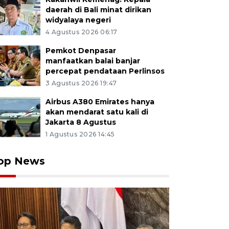
daerah di Bali minat dirikan
widyalaya negeri
4 Agustus 2026 06:17
Pemkot Denpasar
manfaatkan balai banjar
percepat pendataan Perlinsos
3 Agustus 2026 19:47
Airbus A380 Emirates hanya
akan mendarat satu kali di
Jakarta 8 Agustus
1 Agustus 2026 14:45
op News
ng anak berdoa saat peringatan 22 tahun tragedi bom 
g, Bali, Sabtu (12/10/2024). Kegiatan tersebut untuk
korban dalam peristiwa tragedi bom Bali yang menewa
 ANTARA FOTO/Fikri Yusuf/wsj.