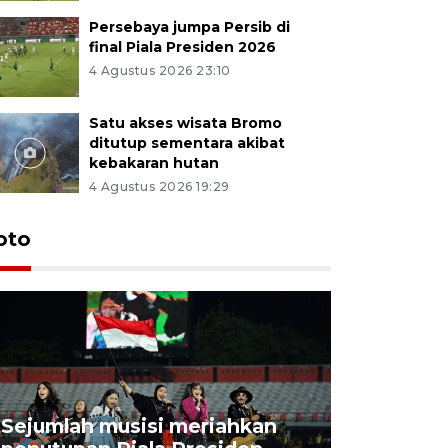
Persebaya jumpa Persib di
final Piala Presiden 2026
4 Agustus 2026 23:10
Satu akses wisata Bromo
ditutup sementara akibat
kebakaran hutan
4 Agustus 2026 19:29
Persebaya
oto
Presiden
pinalti l
15 jam lalu
Sejumlah musisi meriahkan