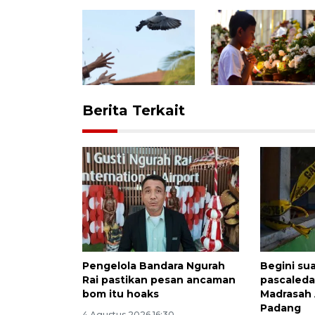
Berita Terkait
Pengelola Bandara Ngurah
Begini su
Rai pastikan pesan ancaman
pascaleda
bom itu hoaks
Madrasah 
Padang
4 Agustus 2026 16:30