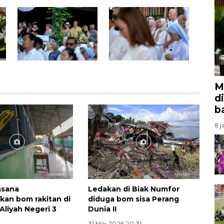
M
d
b
8 j
asana
Ledakan di Biak Numfor
kan bom rakitan di
diduga bom sisa Perang
Aliyah Negeri 3
Dunia II
31 Mei 2026 20:31