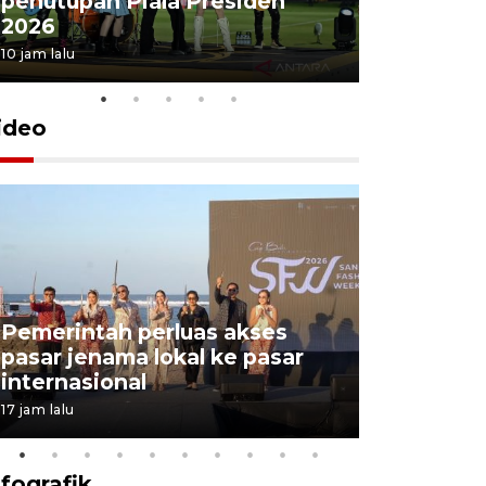
penutupan Piala Presiden
2026
10 jam lalu
ideo
Pemerintah perluas akses
pasar jenama lokal ke pasar
Bali eksp
internasional
pasir ke 
17 jam lalu
6 Agustus 202
nfografik