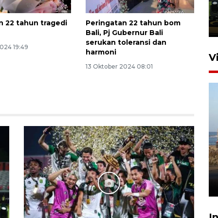
Trisila Nusantara dalam
latihan di Kepri
n 22 tahun tragedi
Peringatan 22 tahun bom
5 Agustus 2026 16:28
Bali, Pj Gubernur Bali
serukan toleransi dan
2024 19:49
harmoni
V
13 Oktober 2024 08:01
Kemen LH, KKP, dan Gubernur
Bali tanam ribuan bibit
mangrove
26 Juli 2026 21:18
I