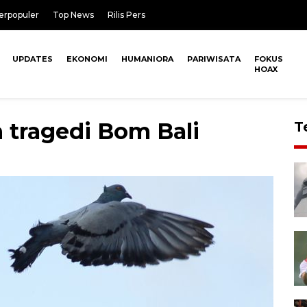
erpopuler
Top News
Rilis Pers
UPDATES
EKONOMI
HUMANIORA
PARIWISATA
FOKUS
HOAX
 tragedi Bom Bali
T