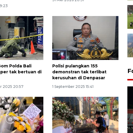
19:23
Bom Polda Bali
Polisi pulangkan 155
F
oper tak bertuan di
demonstran tak terlibat
kerusuhan di Denpasar
r 2025 20:57
1 September 2025 15:41
Tiga matra TNI unjuk
kemampuan tempur Perisai