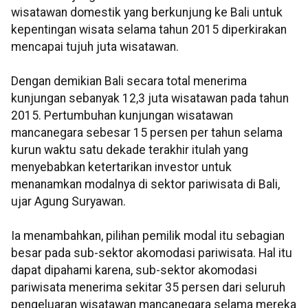
wisatawan domestik yang berkunjung ke Bali untuk
kepentingan wisata selama tahun 2015 diperkirakan
mencapai tujuh juta wisatawan.
Dengan demikian Bali secara total menerima
kunjungan sebanyak 12,3 juta wisatawan pada tahun
2015. Pertumbuhan kunjungan wisatawan
mancanegara sebesar 15 persen per tahun selama
kurun waktu satu dekade terakhir itulah yang
menyebabkan ketertarikan investor untuk
menanamkan modalnya di sektor pariwisata di Bali,
ujar Agung Suryawan.
Ia menambahkan, pilihan pemilik modal itu sebagian
besar pada sub-sektor akomodasi pariwisata. Hal itu
dapat dipahami karena, sub-sektor akomodasi
pariwisata menerima sekitar 35 persen dari seluruh
pengeluaran wisatawan mancanegara selama mereka