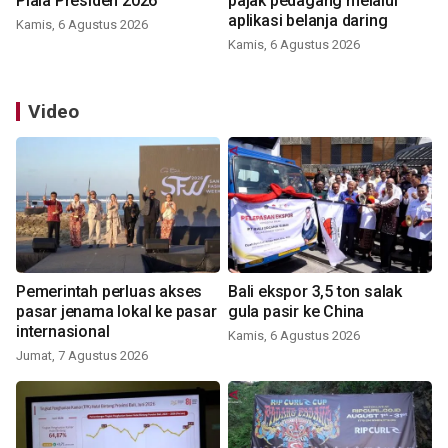
Piala Presiden 2026
pajak pedagang melalui
aplikasi belanja daring
Kamis, 6 Agustus 2026
Kamis, 6 Agustus 2026
Video
Pemerintah perluas akses
Bali ekspor 3,5 ton salak
pasar jenama lokal ke pasar
gula pasir ke China
internasional
Kamis, 6 Agustus 2026
Jumat, 7 Agustus 2026