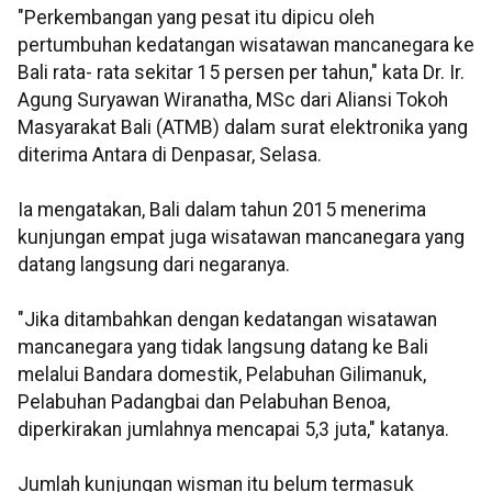
"Perkembangan yang pesat itu dipicu oleh
pertumbuhan kedatangan wisatawan mancanegara ke
Bali rata- rata sekitar 15 persen per tahun," kata Dr. Ir.
Agung Suryawan Wiranatha, MSc dari Aliansi Tokoh
Masyarakat Bali (ATMB) dalam surat elektronika yang
diterima Antara di Denpasar, Selasa.
Ia mengatakan, Bali dalam tahun 2015 menerima
kunjungan empat juga wisatawan mancanegara yang
datang langsung dari negaranya.
"Jika ditambahkan dengan kedatangan wisatawan
mancanegara yang tidak langsung datang ke Bali
melalui Bandara domestik, Pelabuhan Gilimanuk,
Pelabuhan Padangbai dan Pelabuhan Benoa,
diperkirakan jumlahnya mencapai 5,3 juta," katanya.
Jumlah kunjungan wisman itu belum termasuk