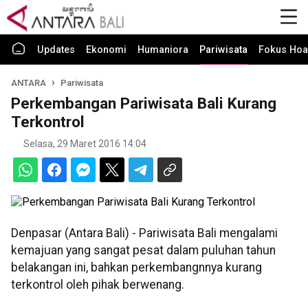
Updates
Ekonomi
Humaniora
Pariwisata
Fokus Hoa
ANTARA
Pariwisata
Perkembangan Pariwisata Bali Kurang
Terkontrol
Selasa, 29 Maret 2016 14:04
Denpasar (Antara Bali) - Pariwisata Bali mengalami
kemajuan yang sangat pesat dalam puluhan tahun
belakangan ini, bahkan perkembangnnya kurang
terkontrol oleh pihak berwenang.