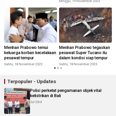
Minggu, 19 November 2023
r
Menhan Prabowo temui
Menhan Prabowo tegaskan
t
keluarga korban kecelakaan
pesawat Super Tucano itu
pesawat tempur
dalam kondisi siap tempur
Sabtu, 18 November 2023
Sabtu, 18 November 2023
Terpopuler - Updates
Polisi perketat pengamanan objek vital
kelistrikan di Bali
Jul 23rd