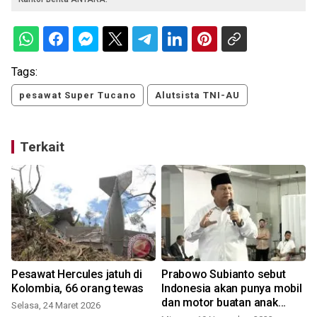
Tags:
pesawat Super Tucano
Alutsista TNI-AU
Terkait
y
Pesawat Hercules jatuh di
Prabowo Subianto sebut
Kolombia, 66 orang tewas
Indonesia akan punya mobil
dan motor buatan anak
Selasa, 24 Maret 2026
bangsa