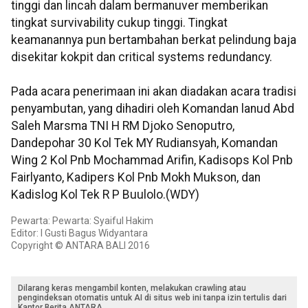
tinggi dan lincah dalam bermanuver memberikan
tingkat survivability cukup tinggi. Tingkat
keamanannya pun bertambahan berkat pelindung baja
disekitar kokpit dan critical systems redundancy.
Pada acara penerimaan ini akan diadakan acara tradisi
penyambutan, yang dihadiri oleh Komandan lanud Abd
Saleh Marsma TNI H RM Djoko Senoputro,
Dandepohar 30 Kol Tek MY Rudiansyah, Komandan
Wing 2 Kol Pnb Mochammad Arifin, Kadisops Kol Pnb
Fairlyanto, Kadipers Kol Pnb Mokh Mukson, dan
Kadislog Kol Tek R P Buulolo.(WDY)
Pewarta: Pewarta: Syaiful Hakim
Editor: I Gusti Bagus Widyantara
Copyright © ANTARA BALI 2016
Dilarang keras mengambil konten, melakukan crawling atau
pengindeksan otomatis untuk AI di situs web ini tanpa izin tertulis dari
Kantor Berita ANTARA.