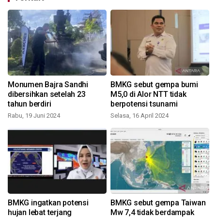
Monumen Bajra Sandhi
BMKG sebut gempa bumi
0
dibersihkan setelah 23
M5,0 di Alor NTT tidak
tahun berdiri
berpotensi tsunami
Rabu, 19 Juni 2024
Selasa, 16 April 2024
R
BMKG ingatkan potensi
BMKG sebut gempa Taiwan
r
hujan lebat terjang
Mw 7,4 tidak berdampak