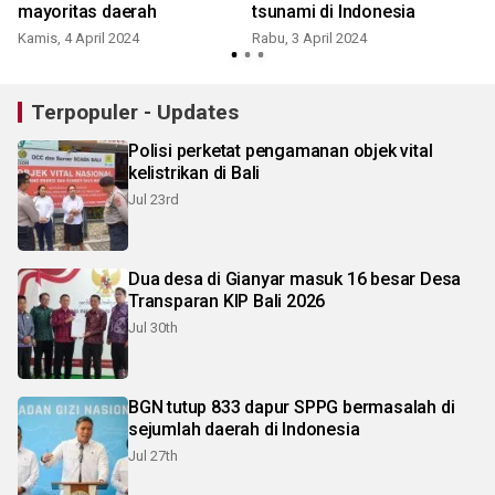
mayoritas daerah
tsunami di Indonesia
S
Kamis, 4 April 2024
Rabu, 3 April 2024
Terpopuler - Updates
Polisi perketat pengamanan objek vital
kelistrikan di Bali
Jul 23rd
Dua desa di Gianyar masuk 16 besar Desa
Transparan KIP Bali 2026
Jul 30th
BGN tutup 833 dapur SPPG bermasalah di
sejumlah daerah di Indonesia
Jul 27th