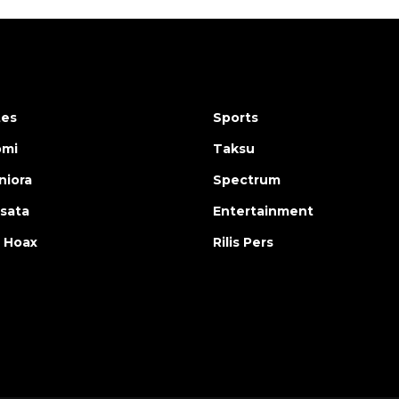
tes
Sports
omi
Taksu
iora
Spectrum
isata
Entertainment
 Hoax
Rilis Pers