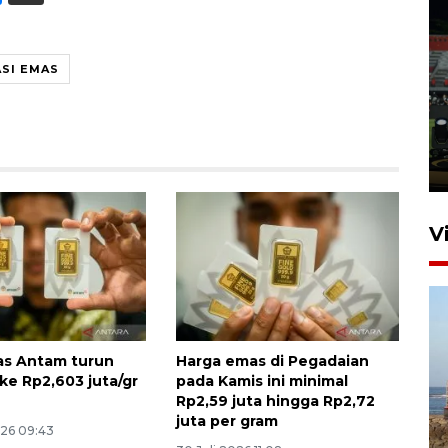
Tiga matra TNI unjuk
SI EMAS
kemampuan tempur Perisai
Trisila Nusantara dalam
latihan di Kepri
5 Agustus 2026 16:28
V
as Antam turun
Harga emas di Pegadaian
ke Rp2,603 juta/gr
pada Kamis ini minimal
Rp2,59 juta hingga Rp2,72
Kemen LH, KKP, dan Gubernur
juta per gram
026 09:43
Bali tanam ribuan bibit