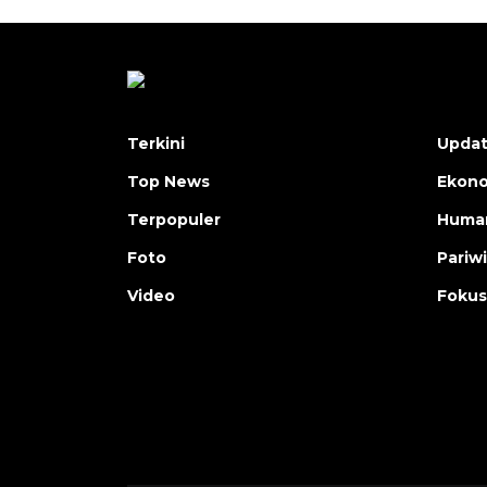
Terkini
Upda
Top News
Ekon
Terpopuler
Human
Foto
Pariw
Video
Fokus