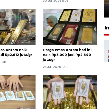
30 Juli 2026 11:08
mangrove
26 Juli 2026 21:18
I
emas Antam naik
Harga emas Antam hari ini
di Rp2,612 juta/gr
naik Rp5.000 jadi Rp2,640
juta/gr
11:38
23 Juli 2026 10:01