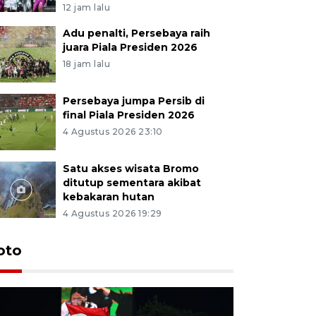
12 jam lalu
Adu penalti, Persebaya raih
juara Piala Presiden 2026
18 jam lalu
Persebaya jumpa Persib di
final Piala Presiden 2026
4 Agustus 2026 23:10
Satu akses wisata Bromo
ditutup sementara akibat
kebakaran hutan
4 Agustus 2026 19:29
Persebaya
oto
Presiden
pinalti l
12 jam lalu