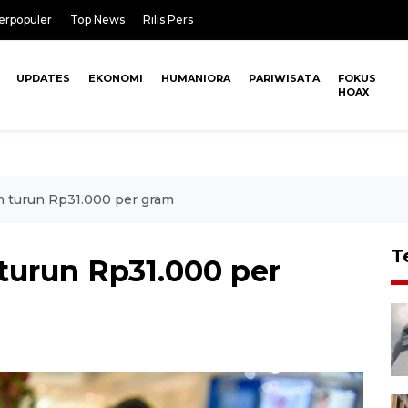
erpopuler
Top News
Rilis Pers
UPDATES
EKONOMI
HUMANIORA
PARIWISATA
FOKUS
HOAX
 turun Rp31.000 per gram
T
urun Rp31.000 per