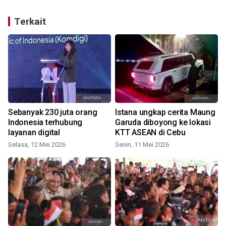
Terkait
Sebanyak 230 juta orang
Istana ungkap cerita Maung
Indonesia terhubung
Garuda diboyong ke lokasi
layanan digital
KTT ASEAN di Cebu
Selasa, 12 Mei 2026
Senin, 11 Mei 2026
S