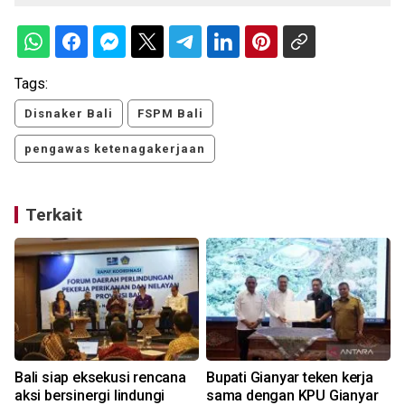
Tags:
Disnaker Bali
FSPM Bali
pengawas ketenagakerjaan
Terkait
Bali siap eksekusi rencana
Bupati Gianyar teken kerja
h
aksi bersinergi lindungi
sama dengan KPU Gianyar