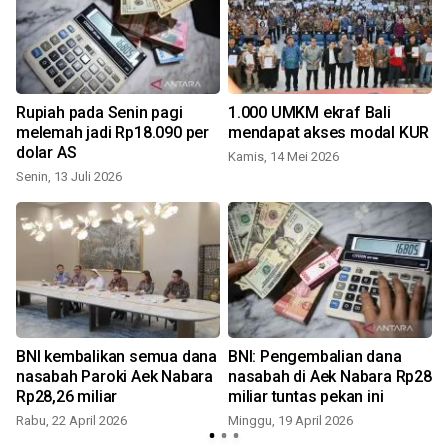
Rupiah pada Senin pagi
1.000 UMKM ekraf Bali
melemah jadi Rp18.090 per
mendapat akses modal KUR
dolar AS
Kamis, 14 Mei 2026
Senin, 13 Juli 2026
S
BNI kembalikan semua dana
BNI: Pengembalian dana
S
nasabah Paroki Aek Nabara
nasabah di Aek Nabara Rp28
Rp28,26 miliar
miliar tuntas pekan ini
Rabu, 22 April 2026
Minggu, 19 April 2026
S