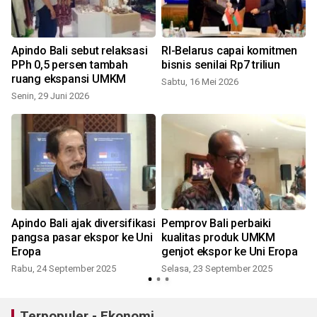
Apindo Bali sebut relaksasi
RI-Belarus capai komitmen
PPh 0,5 persen tambah
bisnis senilai Rp7 triliun
ruang ekspansi UMKM
Sabtu, 16 Mei 2026
Senin, 29 Juni 2026
Apindo Bali ajak diversifikasi
Pemprov Bali perbaiki
pangsa pasar ekspor ke Uni
kualitas produk UMKM
a
Eropa
genjot ekspor ke Uni Eropa
Rabu, 24 September 2025
Selasa, 23 September 2025
R
Terpopuler - Ekonomi