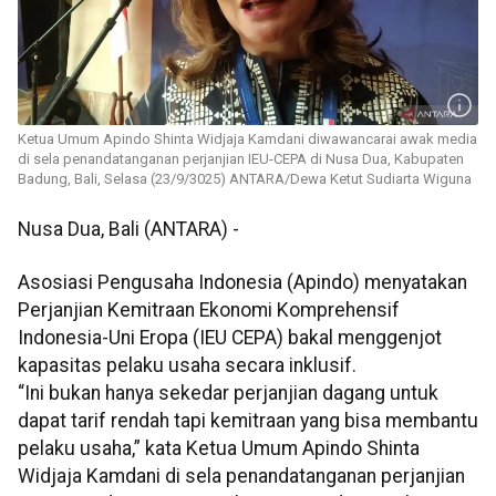
Ketua Umum Apindo Shinta Widjaja Kamdani diwawancarai awak media
di sela penandatanganan perjanjian IEU-CEPA di Nusa Dua, Kabupaten
Badung, Bali, Selasa (23/9/3025) ANTARA/Dewa Ketut Sudiarta Wiguna
Nusa Dua, Bali (ANTARA) -
Asosiasi Pengusaha Indonesia (Apindo) menyatakan
Perjanjian Kemitraan Ekonomi Komprehensif
Indonesia-Uni Eropa (IEU CEPA) bakal menggenjot
kapasitas pelaku usaha secara inklusif.
“Ini bukan hanya sekedar perjanjian dagang untuk
dapat tarif rendah tapi kemitraan yang bisa membantu
pelaku usaha,” kata Ketua Umum Apindo Shinta
Widjaja Kamdani di sela penandatanganan perjanjian