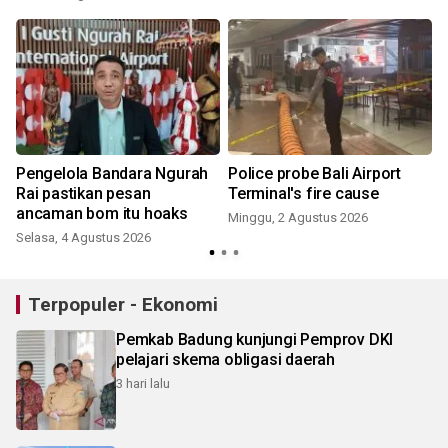
Pengelola Bandara Ngurah
Police probe Bali Airport
Rai pastikan pesan
Terminal's fire cause
ancaman bom itu hoaks
Minggu, 2 Agustus 2026
Selasa, 4 Agustus 2026
J
Terpopuler - Ekonomi
Pemkab Badung kunjungi Pemprov DKI
pelajari skema obligasi daerah
3 hari lalu