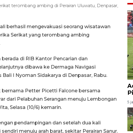
rikat terombang ambing di Perairan Uluwatu, Denpasar,
ali berhasil mengevakuasi seorang wisatawan
ika Serikat yang terombang ambing
.
h berada di RIB Kantor Pencarian dan
selanjutnya dibawa ke Dermaga Navigasi
 Bali I Nyoman Sidakarya di Denpasar, Rabu.
A
 bernama Petter Picetti Falcone bersama
P
ayar dari Pelabuhan Serangan menuju Lembongan
5 j
ta, Selasa (10/6) kemarin.
i dengan pendampingan dan setelah dua kali
sendiri menuju arah barat, sekitar Perairan Sanur.