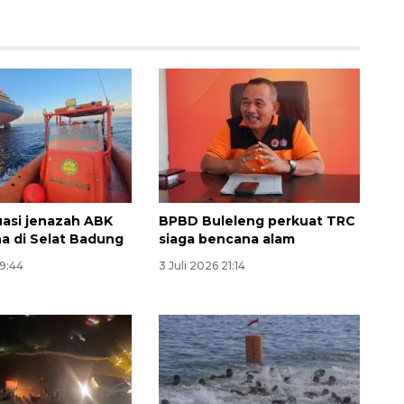
asi jenazah ABK
BPBD Buleleng perkuat TRC
Memberantas kejahatan
na di Selat Badung
siaga bencana alam
jalanan Jakarta
19:44
3 Juli 2026 21:14
2026-08-05 18:00:00