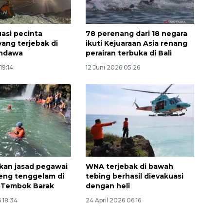
asi pecinta
78 perenang dari 18 negara
yang terjebak di
ikuti Kejuaraan Asia renang
andawa
perairan terbuka di Bali
19:14
12 Juni 2026 05:26
kan jasad pegawai
WNA terjebak di bawah
eng tenggelam di
tebing berhasil dievakuasi
n Tembok Barak
dengan heli
6 18:34
24 April 2026 06:16