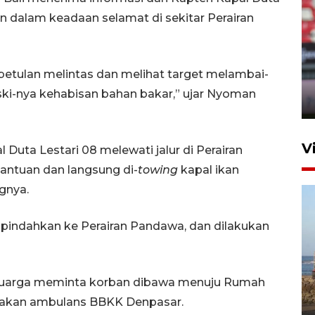
n dalam keadaan selamat di sekitar Perairan
Persib Bandung lolos ke final
setelah kalahkan Persija
ebetulan melintas dan melihat target melambai-
Jakarta 2-1
ki-nya kehabisan bahan bakar,” ujar Nyoman
4 Agustus 2026 20:10
V
 Duta Lestari 08 melewati jalur di Perairan
antuan dan langsung di-
towing
kapal ikan
gnya.
dipindahkan ke Perairan Pandawa, dan dilakukan
Kemen LH, KKP, dan Gubernur
keluarga meminta korban dibawa menuju Rumah
Bali tanam ribuan bibit
nakan ambulans BBKK Denpasar.
mangrove