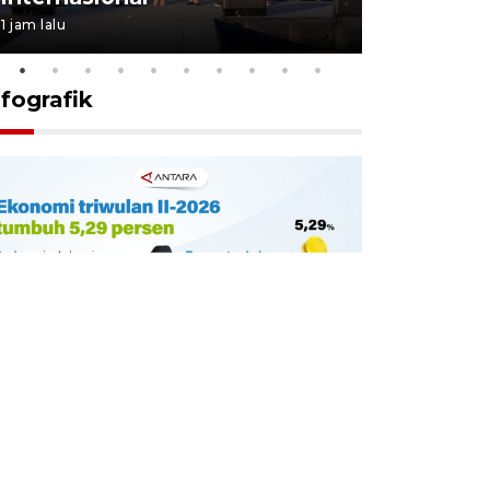
1 jam lalu
9 jam lalu
nfografik