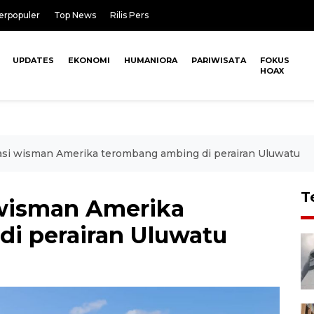
erpopuler
Top News
Rilis Pers
UPDATES
EKONOMI
HUMANIORA
PARIWISATA
FOKUS
HOAX
si wisman Amerika terombang ambing di perairan Uluwatu
T
 wisman Amerika
i perairan Uluwatu