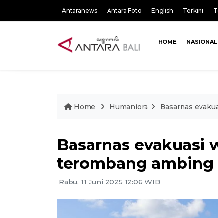
Antaranews
Antara Foto
English
Terkini
T
HOME
NASIONAL
Home
Humaniora
Basarnas evakua
Basarnas evakuasi
terombang ambing d
Rabu, 11 Juni 2025 12:06 WIB