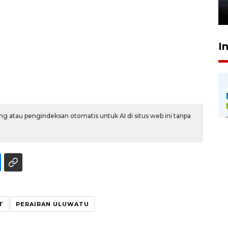
26 Juli 2026 21:18
I
g atau pengindeksan otomatis untuk AI di situs web ini tanpa
T
PERAIRAN ULUWATU