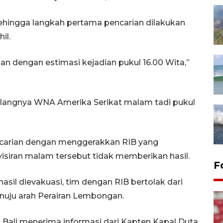
sehingga langkah pertama pencarian dilakukan
il.
an dengan estimasi kejadian pukul 16.00 Wita,”
hilangnya WNA Amerika Serikat malam tadi pukul
encarian dengan menggerakkan RIB yang
siran malam tersebut tidak memberikan hasil.
F
hasil dievakuasi, tim dengan RIB bertolak dari
uju arah Perairan Lembongan.
s Bali menerima informasi dari Kapten Kapal Duta