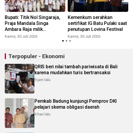
Bupati: Titik Nol Singaraja,
Kemenkum serahkan
Praja Mandala Singa
sertifikat IG Batu Pulaki saat
Ambara Raja milik
penutupan Lovina Festival
masyarakat Buleleng
Kamis, 30 Juli 2026
Kamis, 30 Juli 2026
J
Terpopuler - Ekonomi
QRIS beri nilai tambah pariwisata di Bali
karena mudahkan turis bertransaksi
9 jam lalu
Pemkab Badung kunjungi Pemprov DKI
pelajari skema obligasi daerah
4 hari lalu