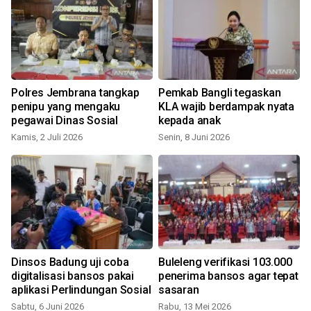
n
Polres Jembrana tangkap
Pemkab Bangli tegaskan
penipu yang mengaku
KLA wajib berdampak nyata
pegawai Dinas Sosial
kepada anak
S
Kamis, 2 Juli 2026
Senin, 8 Juni 2026
Dinsos Badung uji coba
Buleleng verifikasi 103.000
t
digitalisasi bansos pakai
penerima bansos agar tepat
aplikasi Perlindungan Sosial
sasaran
Sabtu, 6 Juni 2026
Rabu, 13 Mei 2026
S