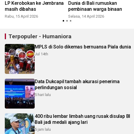
LP Kerobokan ke Jembrana
Dunia di Bali rumuskan
masih dibahas
pembinaan warga binaan
Rabu, 15 April 2026
Selasa, 14 April 2026
S
Terpopuler - Humaniora
MPLS di Solo dikemas bernuansa Piala dunia
Jul 14th
Data Dukcapil tambah akurasi penerima
perlindungan sosial
5 hari lalu
400 ribu lembar limbah uang rusak disulap BI
Bali jadi medali ajang lari
5 jam lalu