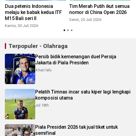
Dua petenis Indonesia
Tim Merah Putih ikut semua
melaju ke babak kedua ITF
nomor di China Open 2026
M15 Bali seri II
Senin, 20 Juli 2026
S
Kamis, 30 Juli 2026
Terpopuler - Olahraga
Persib bidik kemenangan duel Persija
Jakarta di Piala Presiden
4 hari lalu
Pelatih Timnas incar satu kiper lagi lengkapi
komposisi utama
Jul 18th
Piala Presiden 2026 tak jual tiket untuk
semifinal