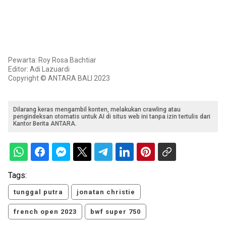
Pewarta: Roy Rosa Bachtiar
Editor: Adi Lazuardi
Copyright © ANTARA BALI 2023
Dilarang keras mengambil konten, melakukan crawling atau
pengindeksan otomatis untuk AI di situs web ini tanpa izin tertulis dari
Kantor Berita ANTARA.
Tags:
tunggal putra
jonatan christie
french open 2023
bwf super 750