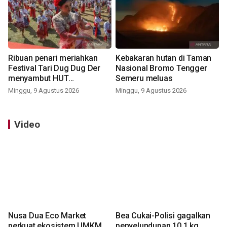
Ribuan penari meriahkan
Kebakaran hutan di Taman
Festival Tari Dug Dug Der
Nasional Bromo Tengger
menyambut HUT
Semeru meluas
Kemerdekaan
Minggu, 9 Agustus 2026
Minggu, 9 Agustus 2026
Video
Nusa Dua Eco Market
Bea Cukai-Polisi gagalkan
perkuat ekosistem UMKM
penyelundupan 10,1 kg