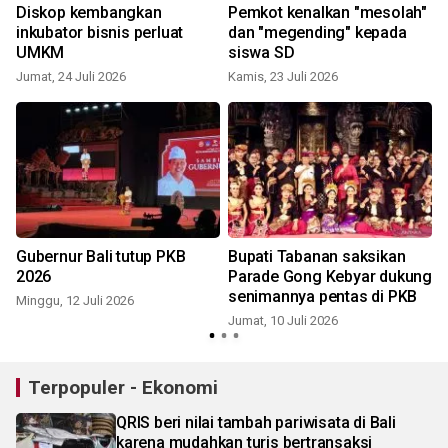
l
Diskop kembangkan
Pemkot kenalkan "mesolah"
inkubator bisnis perluat
dan "megending" kepada
UMKM
siswa SD
Jumat, 24 Juli 2026
Kamis, 23 Juli 2026
R
Gubernur Bali tutup PKB
Bupati Tabanan saksikan
2026
Parade Gong Kebyar dukung
senimannya pentas di PKB
Minggu, 12 Juli 2026
Jumat, 10 Juli 2026
S
Terpopuler - Ekonomi
QRIS beri nilai tambah pariwisata di Bali
karena mudahkan turis bertransaksi