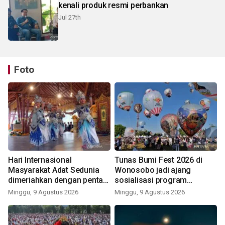
kenali produk resmi perbankan
Jul 27th
Foto
Hari Internasional
Tunas Bumi Fest 2026 di
Masyarakat Adat Sedunia
Wonosobo jadi ajang
dimeriahkan dengan pentas
sosialisasi program
seni budaya Bali
pemerintah lewat balon
Minggu, 9 Agustus 2026
Minggu, 9 Agustus 2026
udara