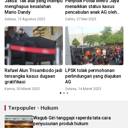
Jaksa: Tak ada yang mampu
Penyidik Polda Metro Jaya
menghapus kesalahan
menaikkan status kasus
Mario Dandy
pencabulan anak AG oleh
Mario
Selasa, 15 Agustus 2023
Sabtu, 27 Mei 2023
Rafael Alun Trisambodo jadi
LPSK tolak permohonan
tersangka kasus dugaan
perlindungan yang diajukan
gratifikasi
AG
Kamis, 30 Maret 2023
Selasa, 14 Maret 2023
Terpopuler - Hukum
Wagub Giri tanggapi raperda tata cara
penyusunan produk hukum