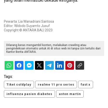
yang telah memasuki dekade ketiganya.
Pewarta: Lia Wanadriani Santosa
Editor: Widodo Suyamto Jusuf
Copyright © ANTARA BALI 2023
Dilarang keras mengambil konten, melakukan crawling atau
pengindeksan otomatis untuk AI di situs web ini tanpa izin tertulis dari
Kantor Berita ANTARA.
Tags:
Tiket coldplay
realme 11 pro series
fast x
influenza pasien diabetes
aston martin