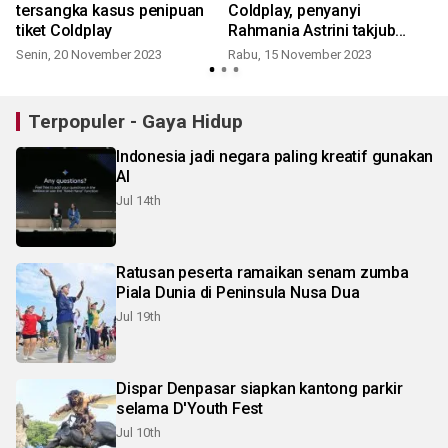
tersangka kasus penipuan
Coldplay, penyanyi
tiket Coldplay
Rahmania Astrini takjub
lautan manusia
Senin, 20 November 2023
Rabu, 15 November 2023
Terpopuler - Gaya Hidup
Indonesia jadi negara paling kreatif gunakan
AI
Jul 14th
Ratusan peserta ramaikan senam zumba
Piala Dunia di Peninsula Nusa Dua
Jul 19th
Dispar Denpasar siapkan kantong parkir
selama D'Youth Fest
Jul 10th