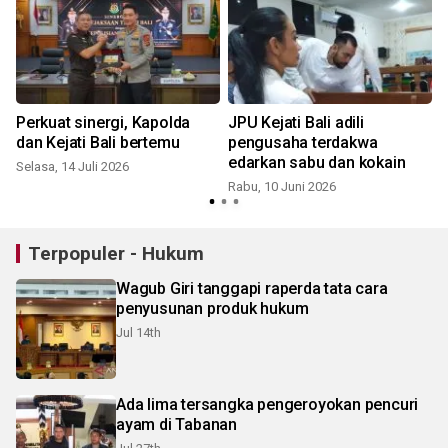
Perkuat sinergi, Kapolda
JPU Kejati Bali adili
dan Kejati Bali bertemu
pengusaha terdakwa
edarkan sabu dan kokain
Selasa, 14 Juli 2026
Rabu, 10 Juni 2026
S
Terpopuler - Hukum
Wagub Giri tanggapi raperda tata cara
penyusunan produk hukum
Jul 14th
Ada lima tersangka pengeroyokan pencuri
ayam di Tabanan