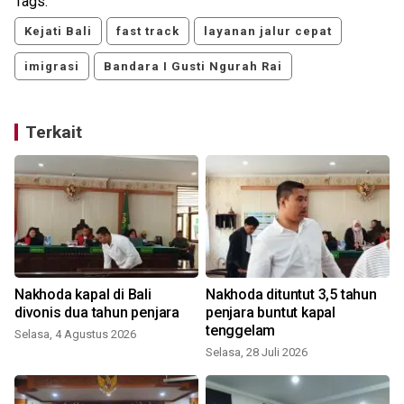
Tags:
Kejati Bali
fast track
layanan jalur cepat
imigrasi
Bandara I Gusti Ngurah Rai
Terkait
Nakhoda kapal di Bali
Nakhoda dituntut 3,5 tahun
divonis dua tahun penjara
penjara buntut kapal
a
tenggelam
Selasa, 4 Agustus 2026
Selasa, 28 Juli 2026
S