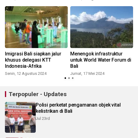
Imigrasi Bali siapkan jalur
Menengok infrastruktur
khusus delegasi KTT
untuk World Water Forum di
Indonesia-Afrika
Bali
Senin, 12 Agustus 2024
Jumat, 17 Mei 2024
S
Terpopuler - Updates
Polisi perketat pengamanan objek vital
kelistrikan di Bali
Jul 23rd