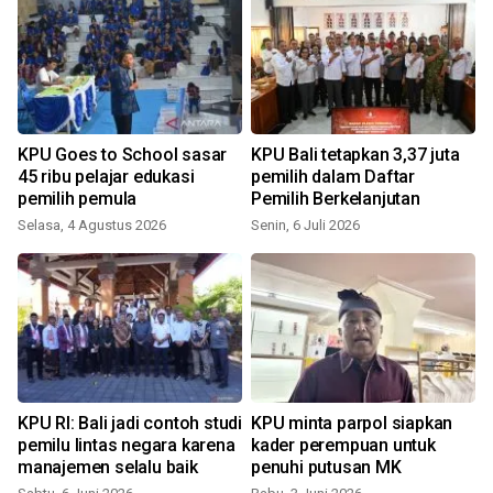
KPU Goes to School sasar
KPU Bali tetapkan 3,37 juta
45 ribu pelajar edukasi
pemilih dalam Daftar
pemilih pemula
Pemilih Berkelanjutan
Selasa, 4 Agustus 2026
Senin, 6 Juli 2026
S
KPU RI: Bali jadi contoh studi
KPU minta parpol siapkan
pemilu lintas negara karena
kader perempuan untuk
manajemen selalu baik
penuhi putusan MK