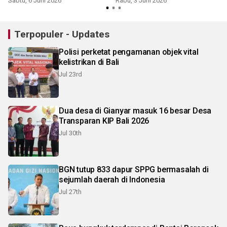
Sabtu, 6 Juni 2026
Rabu, 3 Juni 2026
S
Terpopuler - Updates
Polisi perketat pengamanan objek vital
kelistrikan di Bali
Jul 23rd
Dua desa di Gianyar masuk 16 besar Desa
Transparan KIP Bali 2026
Jul 30th
BGN tutup 833 dapur SPPG bermasalah di
sejumlah daerah di Indonesia
Jul 27th