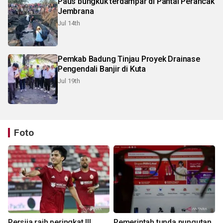
Paus bungkuk terdampar di Pantai Perancak
Jembrana
Jul 14th
Pemkab Badung Tinjau Proyek Drainase
Pengendali Banjir di Kuta
Jul 19th
Foto
Persija raih peringkat III
Pemerintah tunda pungutan