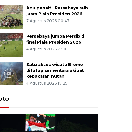
Adu penalti, Persebaya raih
juara Piala Presiden 2026
7 Agustus 2026 00:43
Persebaya jumpa Persib di
final Piala Presiden 2026
4 Agustus 2026 23:10
Satu akses wisata Bromo
ditutup sementara akibat
kebakaran hutan
4 Agustus 2026 19:29
Persebaya
oto
Presiden
pinalti l
7 Agustus 202