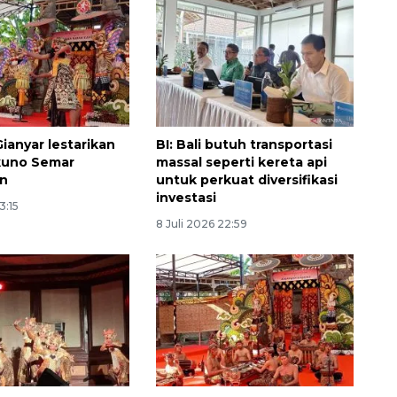
ianyar lestarikan
BI: Bali butuh transportasi
kuno Semar
massal seperti kereta api
an
untuk perkuat diversifikasi
investasi
3:15
8 Juli 2026 22:59