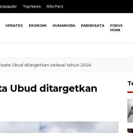
erpopuler
Top News
Rilis Pers
UPDATES
EKONOMI
HUMANIORA
PARIWISATA
FOKUS
HOAX
isata Ubud ditargetkan selesai tahun 2024
T
ta Ubud ditargetkan