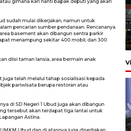
tau gimana kan nanti bapak deputi yang akan
Tiga matra TNI unjuk
d sudah mulai dikerjakan, namun untuk
kemampuan tempur Perisai
alam pencarian sumber pendanaan. Rencananya
Trisila Nusantara dalam
area basement akan dibangun sentra parkir
latihan di Kepri
 dapat menampung sekitar 400 mobil, dan 300
5 Agustus 2026 16:28
an diisi taman lansia, area bermain anak
V
uga telah melalui tahap sosialisasi kepada
bjek pariwisata berupa restoran atau
atnya di SD Negeri 1 Ubud juga akan dibangun
 tersebut akan terdapat tiga lantai untuk
Polisi tetapkan lima tersangka
i Lapangan Astina.
pengeroyokan maling ayam di
at UMKM Ubud dan di atasnya juga disediakan
Tabanan