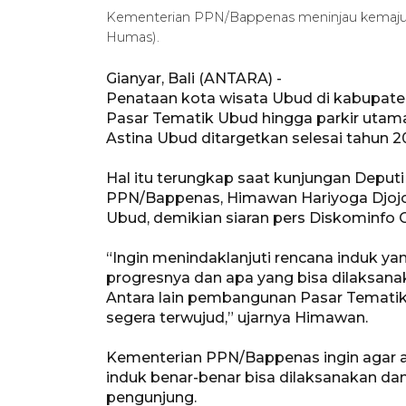
Kementerian PPN/Bappenas meninjau kemajuan
Humas).
Gianyar, Bali (ANTARA) -
Penataan kota wisata Ubud di kabupaten
Pasar Tematik Ubud hingga parkir utam
Astina Ubud ditargetkan selesai tahun 2
Hal itu terungkap saat kunjungan Depu
PPN/Bappenas, Himawan Hariyoga Djoj
Ubud, demikian siaran pers Diskominfo G
“Ingin menindaklanjuti rencana induk y
progresnya dan apa yang bisa dilaksanak
Antara lain pembangunan Pasar Tematik 
segera terwujud,” ujarnya Himawan.
Kementerian PPN/Bappenas ingin agar a
induk benar-benar bisa dilaksanakan d
pengunjung.