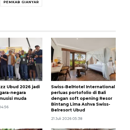
PEMKAB GIANYAR
132 ribu keluarga graduasi dari
kemiskinan
azz Ubud 2026 jadi
Swiss-BelHotel International
2026-08-07 06:45:00
gara-negara
perluas portofolio di Bali
musisi muda
dengan soft opening Resor
Bintang Lima Ashva Swiss-
04:56
Belresort Ubud
21 Juli 2026 05:38