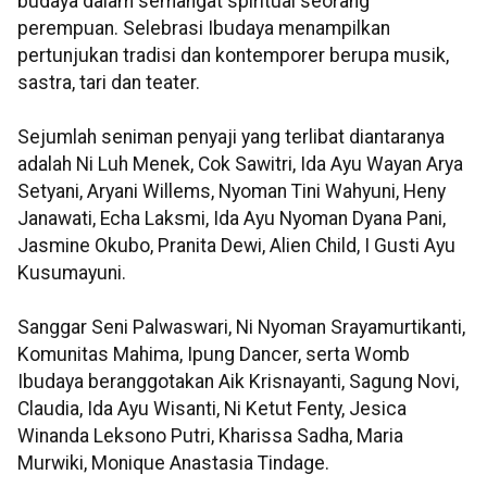
budaya dalam semangat spiritual seorang
perempuan. Selebrasi Ibudaya menampilkan
pertunjukan tradisi dan kontemporer berupa musik,
sastra, tari dan teater.
Sejumlah seniman penyaji yang terlibat diantaranya
adalah Ni Luh Menek, Cok Sawitri, Ida Ayu Wayan Arya
Setyani, Aryani Willems, Nyoman Tini Wahyuni, Heny
Janawati, Echa Laksmi, Ida Ayu Nyoman Dyana Pani,
Jasmine Okubo, Pranita Dewi, Alien Child, I Gusti Ayu
Kusumayuni.
Sanggar Seni Palwaswari, Ni Nyoman Srayamurtikanti,
Komunitas Mahima, Ipung Dancer, serta Womb
Ibudaya beranggotakan Aik Krisnayanti, Sagung Novi,
Claudia, Ida Ayu Wisanti, Ni Ketut Fenty, Jesica
Winanda Leksono Putri, Kharissa Sadha, Maria
Murwiki, Monique Anastasia Tindage.