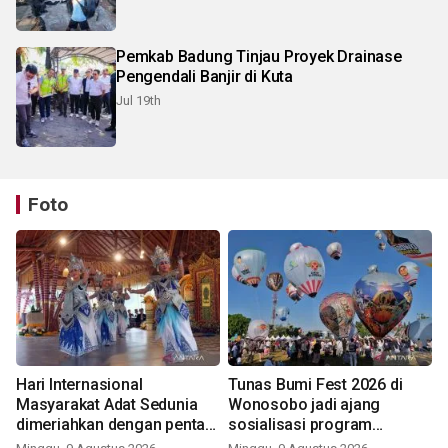
Pemkab Badung Tinjau Proyek Drainase
Pengendali Banjir di Kuta
Jul 19th
Foto
Hari Internasional
Tunas Bumi Fest 2026 di
Masyarakat Adat Sedunia
Wonosobo jadi ajang
dimeriahkan dengan pentas
sosialisasi program
seni budaya Bali
pemerintah lewat balon