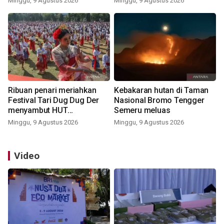
Minggu, 9 Agustus 2026
Minggu, 9 Agustus 2026
udara
Ribuan penari meriahkan
Kebakaran hutan di Taman
Festival Tari Dug Dug Der
Nasional Bromo Tengger
menyambut HUT
Semeru meluas
Kemerdekaan
Minggu, 9 Agustus 2026
Minggu, 9 Agustus 2026
Video