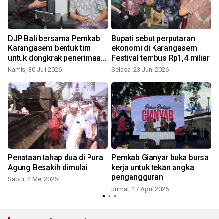
DJP Bali bersama Pemkab
Bupati sebut perputaran
Karangasem bentuk tim
ekonomi di Karangasem
untuk dongkrak penerimaan
Festival tembus Rp1,4 miliar
pajak
Kamis, 30 Juli 2026
Selasa, 23 Juni 2026
R
Penataan tahap dua di Pura
Pemkab Gianyar buka bursa
Agung Besakih dimulai
kerja untuk tekan angka
pengangguran
Sabtu, 2 Mei 2026
Jumat, 17 April 2026
R