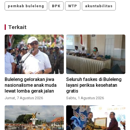
pemkab buleleng
BPK
WTP
akuntabilitas
Terkait
Buleleng gelorakan jiwa
Seluruh faskes di Buleleng
nasionalisme anak muda
layani periksa kesehatan
lewat lomba gerak jalan
gratis
Jumat, 7 Agustus 2026
Sabtu, 1 Agustus 2026
J