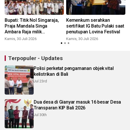
Bupati: Titik Nol Singaraja,
Kemenkum serahkan
Praja Mandala Singa
sertifikat IG Batu Pulaki saat
Ambara Raja milik
penutupan Lovina Festival
masyarakat Buleleng
Kamis, 30 Juli 2026
Kamis, 30 Juli 2026
J
Terpopuler - Updates
Polisi perketat pengamanan objek vital
kelistrikan di Bali
Jul 23rd
Dua desa di Gianyar masuk 16 besar Desa
Transparan KIP Bali 2026
Jul 30th