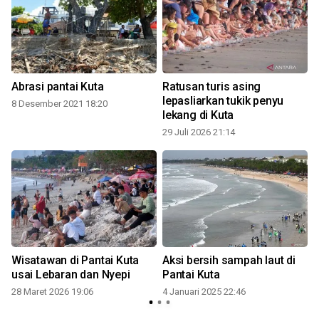
Abrasi pantai Kuta
Ratusan turis asing
lepasliarkan tukik penyu
8 Desember 2021 18:20
lekang di Kuta
29 Juli 2026 21:14
Wisatawan di Pantai Kuta
Aksi bersih sampah laut di
usai Lebaran dan Nyepi
Pantai Kuta
28 Maret 2026 19:06
4 Januari 2025 22:46
3