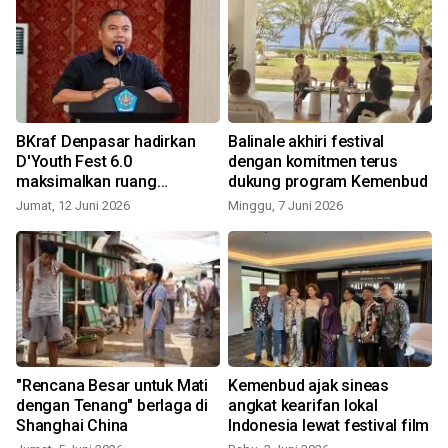
BKraf Denpasar hadirkan
Balinale akhiri festival
D'Youth Fest 6.0
dengan komitmen terus
maksimalkan ruang
dukung program Kemenbud
S
ekspresi anak muda
Jumat, 12 Juni 2026
Minggu, 7 Juni 2026
"Rencana Besar untuk Mati
Kemenbud ajak sineas
dengan Tenang" berlaga di
angkat kearifan lokal
Shanghai China
Indonesia lewat festival film
J