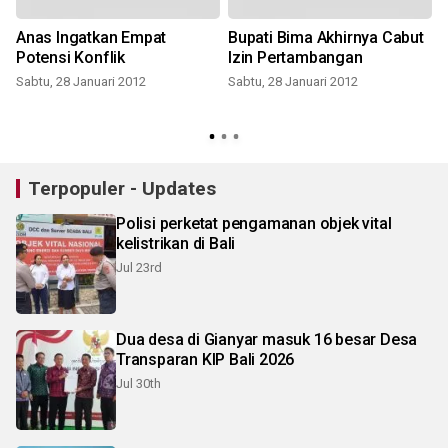
Anas Ingatkan Empat
Bupati Bima Akhirnya Cabut
Potensi Konflik
Izin Pertambangan
Sabtu, 28 Januari 2012
Sabtu, 28 Januari 2012
R
Terpopuler - Updates
Polisi perketat pengamanan objek vital
kelistrikan di Bali
Jul 23rd
Dua desa di Gianyar masuk 16 besar Desa
Transparan KIP Bali 2026
Jul 30th