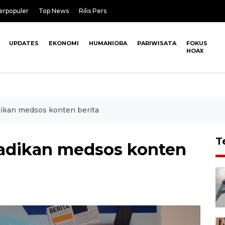
erpopuler
Top News
Rilis Pers
UPDATES
EKONOMI
HUMANIORA
PARIWISATA
FOKUS
HOAX
dikan medsos konten berita
T
jadikan medsos konten