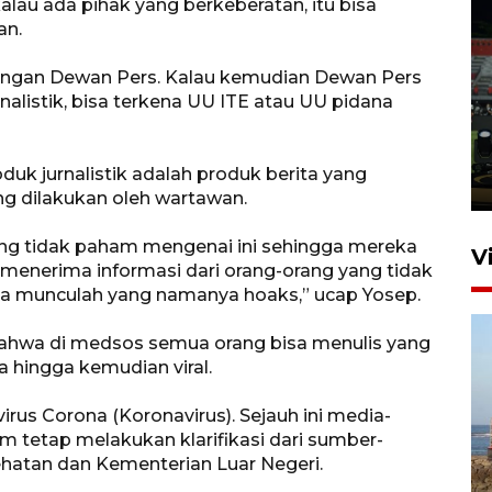
kalau ada pihak yang berkeberatan, itu bisa
an.
Tiga matra TNI unjuk
 dengan Dewan Pers. Kalau kemudian Dewan Pers
kemampuan tempur Perisai
alistik, bisa terkena UU ITE atau UU pidana
Trisila Nusantara dalam
latihan di Kepri
k jurnalistik adalah produk berita yang
5 Agustus 2026 16:28
g dilakukan oleh wartawan.
ang tidak paham mengenai ini sehingga mereka
V
menerima informasi dari orang-orang yang tidak
ga munculah yang namanya hoaks,” ucap Yosep.
bahwa di medsos semua orang bisa menulis yang
hingga kemudian viral.
us Corona (Koronavirus). Sejauh ini media-
 tetap melakukan klarifikasi dari sumber-
Kemen LH, KKP, dan Gubernur
hatan dan Kementerian Luar Negeri.
Bali tanam ribuan bibit