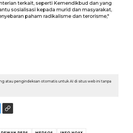
terian terkait, seperti Kemendikbud dan yang
antu sosialisasi kepada murid dan masyarakat,
nyebaran paham radikalisme dan terorisme,"
g atau pengindeksan otomatis untuk AI di situs web ini tanpa
Vaksin HPV untuk siswa laki-
laki
2026-08-06 06:30:00
 DEWAN PERS
MEDSOS
INFO HOAX