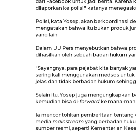
dari Facebook untuk jadi berita. Karena 
dilaporkan ke polisi," katanya menegask
Polisi, kata Yosep, akan berkoordinasi
mengatakan bahwa itu bukan produk jurn
yang lain.
Dalam UU Pers menyebutkan bahwa produ
dihasilkan oleh sebuah badan hukum yan
"Sayangnya, para pejabat kita banyak y
sering kali menggunakan medsos untuk 
jelas dan tidak berbadan hukum sehing
Selain itu, Yosep juga mengungkapkan 
kemudian bisa di-
forward
ke mana-mana 
Ia mencontohkan pemberitaan tentang vir
media
mainstream
yang berbadan hukum
sumber resmi, seperti Kementerian Kese