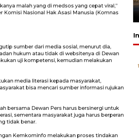
mangrove
akanya malah yang di medsos yang cepat viral,”
r Komisi Nasional Hak Asasi Manusia (Komnas
26 Juli 2026 21:18
I
utip sumber dari media sosial, menurut dia,
adan hukum atau tidak di websitenya di Dewan
akukan uji kompetensi, kemudian melakukan
ukan media literasi kepada masyarakat,
 masyarakat bisa mencari sumber informasi rujukan
tah bersama Dewan Pers harus bersinergi untuk
asi, sementara masyarakat juga harus berperan
ng tidak benar.
 dengan Kemkominfo melakukan proses tindakan