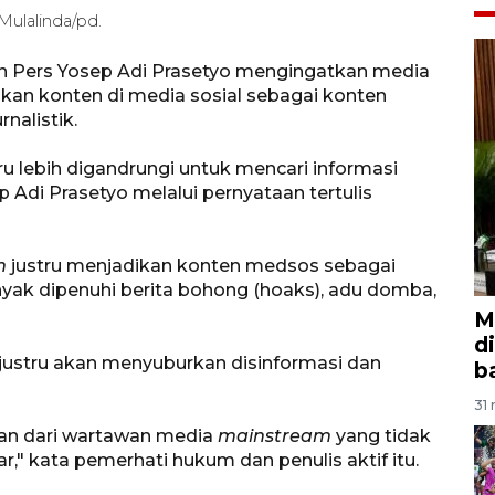
Mulalinda/pd.
n Pers Yosep Adi Prasetyo mengingatkan media
an konten di media sosial sebagai konten
nalistik.
ru lebih digandrungi untuk mencari informasi
ep Adi Prasetyo melalui pernyataan tertulis
m
justru menjadikan konten medsos sebagai
nyak dipenuhi berita bohong (hoaks), adu domba,
M
d
 justru akan menyuburkan disinformasi dan
b
31 
man dari wartawan media
mainstream
yang tidak
," kata pemerhati hukum dan penulis aktif itu.